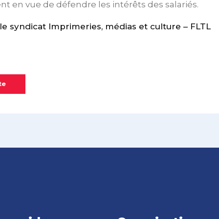
en vue de défendre les intérêts des salariés.
 syndicat Imprimeries, médias et culture – FLTL
te