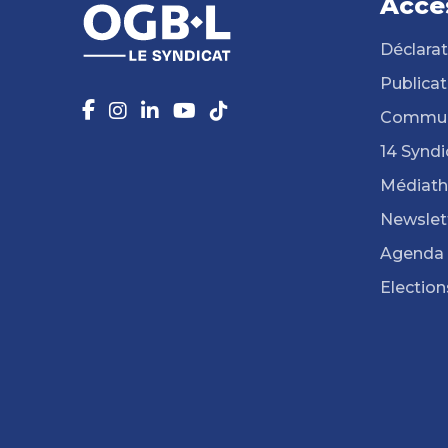
Accè
Déclarat
Publicat
Commun
14 Syndi
Médiat
Newslet
Agenda
Election