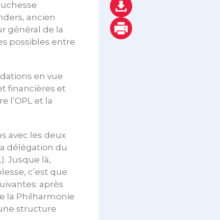
-Duchesse
nders, ancien
r général de la
es possibles entre
ndations en vue
t financières et
e l’OPL et la
ons avec les deux
la délégation du
. Jusque là,
blesse, c’est que
suivantes: après
de la Philharmonie
 une structure