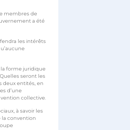
 de membres de
ouvernement a été
éfendra les intérêts
 qu’aucune
 la forme juridique
Quelles seront les
s deux entités, en
ges d’une
vention collective.
iaux, à savoir les
e la convention
groupe