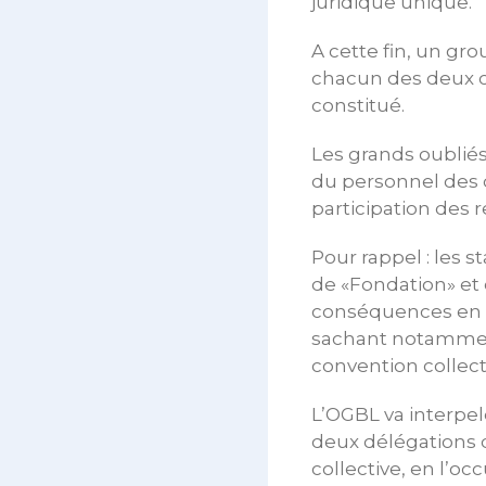
juridique unique.
A cette fin, un 
chacun des deux c
constitué.
Les grands oubliés 
du personnel des 
participation des 
Pour rappel : les s
de «Fondation» et 
conséquences en ma
sachant notamment
convention collect
L’OGBL va interpele
deux délégations d
collective, en l’o