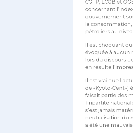
CGFP, LCGB et OGBL
concernant l’index
gouvernement souh
la consommation, e
pétroliers au nive
Il est choquant qu
évoquée à aucun mo
lors du discours d
en résulte l’impre
Il est vrai que l’
de «Kyoto-Cent») ét
faisait partie des
Tripartite nationa
s’est jamais matéri
neutralisation du 
a été une mauvaise