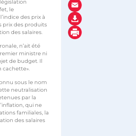
législation
et, le
’indice des prix à
s prix des produits
ion des salaires.
onale, n’ait été
remier ministre ni
jet de budget. Il
n cachette».
 connu sous le nom
ette neutralisation
etenues par la
inflation, qui ne
tions familiales, la
ation des salaires