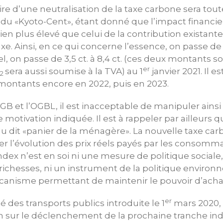
ire d’une neutralisation de la taxe carbone sera to
i du «Kyoto-Cent», étant donné que l’impact financie
ien plus élevé que celui de la contribution existante
xe. Ainsi, en ce qui concerne l’essence, on passe de 2,
sel, on passe de 3,5 ct. à 8,4 ct. (ces deux montants so
er
sera aussi soumise à la TVA) au 1
janvier 2021. Il e
2
ontants encore en 2022, puis en 2023.
CGB et l’OGBL, il est inacceptable de manipuler ainsi
le motivation indiquée. Il est à rappeler par ailleurs q
du dit «panier de la ménagère». La nouvelle taxe carb
éter l’évolution des prix réels payés par les consom
index n’est en soi ni une mesure de politique social
 richesses, ni un instrument de la politique enviro
nisme permettant de maintenir le pouvoir d’achat
er
ité des transports publics introduite le 1
mars 2020, 
in sur le déclenchement de la prochaine tranche indic