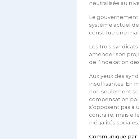
neutralisée au niv
Le gouvernement s
système actuel de l
constitue une mani
Les trois syndica
amender son projet
de l’indexation des
Aux yeux des syndi
insuffisantes. En 
non seulement se 
compensation pour 
s’opposent pas à u
contraire, mais ell
inégalités sociales.
Communiqué par l