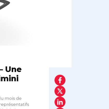
 – Une
imini
 du mois de
représentatifs