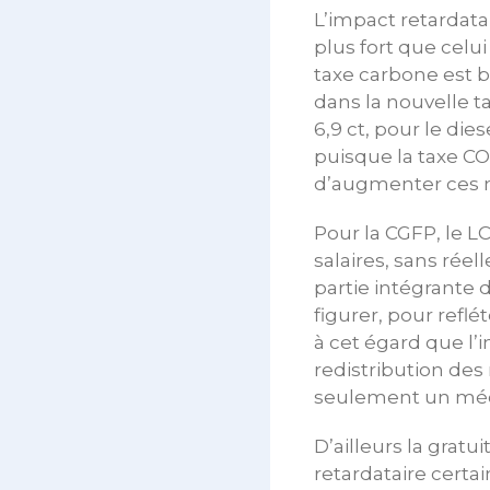
L’impact retardata
plus fort que celu
taxe carbone est b
dans la nouvelle ta
6,9 ct, pour le die
puisque la taxe CO
d’augmenter ces m
Pour la CGFP, le L
salaires, sans réel
partie intégrante 
figurer, pour refl
à cet égard que l’
redistribution des
seulement un méca
D’ailleurs la gratu
retardataire certa