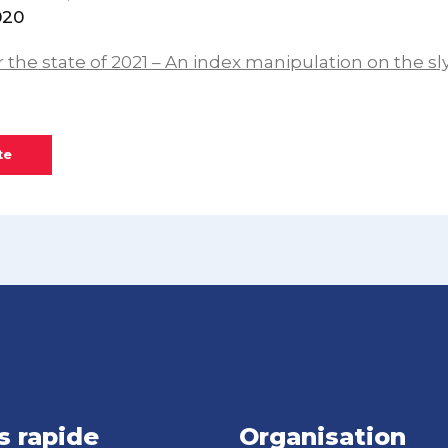
020
 the state of 2021 – An index manipulation on the sl
te
s rapide
Organisation