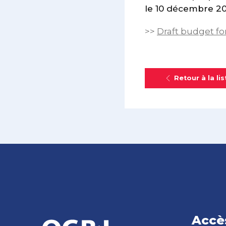
le 10 décembre 2
>>
Draft budget for
Retour à la lis
Accè