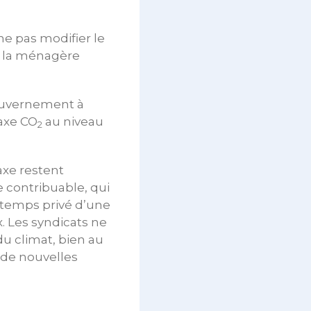
e pas modifier le
 la ménagère
gouvernement à
taxe CO
au niveau
2
axe restent
e contribuable, qui
 temps privé d’une
. Les syndicats ne
du climat, bien au
e de nouvelles