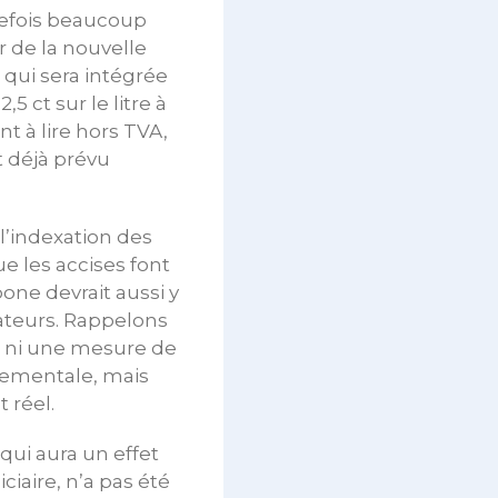
utefois beaucoup
r de la nouvelle
 qui sera intégrée
5 ct sur le litre à
nt à lire hors TVA,
st déjà prévu
 l’indexation des
ue les accises font
one devrait aussi y
mateurs. Rappelons
e, ni une mesure de
nnementale, mais
 réel.
qui aura un effet
iaire, n’a pas été