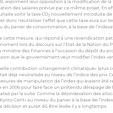
 expriment leur opposition à la modification de la 
ation des salaires prévue par ce même projet. En eff
aite sortir la taxe CO
nouvellement introduite de l
2
t donc neutraliser l’effet que cette taxe aura sur le
au du panier de consommation, à la base de l’indexat
e cette mesure, qui répond à une revendication patr
ment lors du discours sur l’Etat de la Nation du P
u ministre des Finances à l’occasion du dépôt du pro
ssion que le gouvernement veut modifier l’index «e
actuelle contribution «changement climatique» (plus
ait déjà neutralisée au niveau de l’indice des prix. C
 mesures de manipulation de l’index qui avaient été r
le en 2006 pour faire face un prétendu dérapage de l’
alisé par la suite. Comme la désindexation des alloca
«Kyoto-Cent» au niveau du panier à la base de l’index
 décision et aurait dû être levée il y a longtemps.