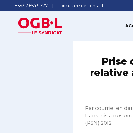
+352 2 6543 777
Formulaire de contact
AC
Prise 
relative
Par courriel en date
transmis à nos org
(RSN) 2012.