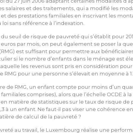
loi du 27 juin 2006 adaptant certaines modalités d’a
es salaires et des traitements, qui a modifié les mod
n et des prestations familiales en inscrivant les mon
 loi sans référence à l’indexation.
 du seuil de risque de pauvreté qui s’établit pour 20
,67 euros par mois, on peut également se poser la que
MG) est suffisant pour permettre aux bénéficiaires 
culier si le nombre d’enfants dans le ménage est élev
aquelle les revenus sont pris en considération pour 
le RMG pour une personne s’élevait en moyenne à 1.
ère de RMG, un enfant compte pour moins d’un qua
s familiales comprises), alors que l’échelle OCDE à l
en matière de statistiques sur le taux de risque de 
0,3 à un enfant. Ne faut-il pas viser une cohérence e
ière de calcul de la pauvreté ?
reté au travail, le Luxembourg réalise une perform