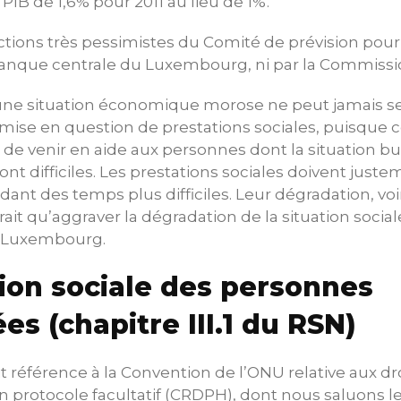
PIB de 1,6% pour 2011 au lieu de 1%.
ections très pessimistes du Comité de prévision pour
Banque centrale du Luxembourg, ni par la Commiss
, une situation économique morose ne peut jamais s
mise en question de prestations sociales, puisque ce
 de venir en aide aux personnes dont la situation bu
ont difficiles. Les prestations sociales doivent just
dant des temps plus difficiles. Leur dégradation, voi
rait qu’aggraver la dégradation de la situation soci
au Luxembourg.
sion sociale des personnes
s (chapitre III.1 du RSN)
it référence à la Convention de l’ONU relative aux d
 protocole facultatif (CRDPH), dont nous saluons le