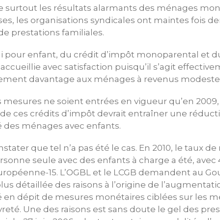
e surtout les résultats alarmants des ménages mo
es, les organisations syndicales ont maintes fois 
de prestations familiales.
i pour enfant, du crédit d’impôt monoparental et d
 accueillie avec satisfaction puisqu’il s’agit effectiv
ivement davantage aux ménages à revenus modeste
 mesures ne soient entrées en vigueur qu’en 2009, 
 de ces crédits d’impôt devrait entraîner une réduct
é des ménages avec enfants.
nstater que tel n’a pas été le cas. En 2010, le taux de
sonne seule avec des enfants à charge a été, avec 4
 européenne-15. L’OGBL et le LCGB demandent au G
plus détaillée des raisons à l’origine de l’augmentat
é en dépit de mesures monétaires ciblées sur les m
vreté. Une des raisons est sans doute le gel des pres