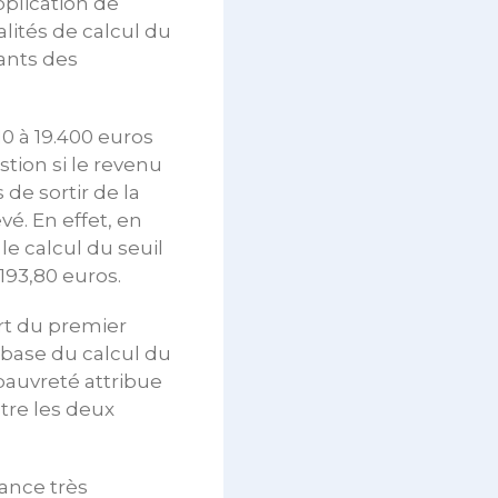
pplication de
alités de calcul du
tants des
10 à 19.400 euros
stion si le revenu
de sortir de la
é. En effet, en
le calcul du seuil
193,80 euros.
rt du premier
a base du calcul du
pauvreté attribue
ntre les deux
ance très