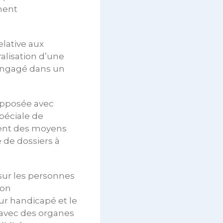
ment
elative aux
lisation d’une
é engagé dans un
 opposée avec
péciale de
ent des moyens
 de dossiers à
 sur les personnes
ion
eur handicapé et le
 avec des organes