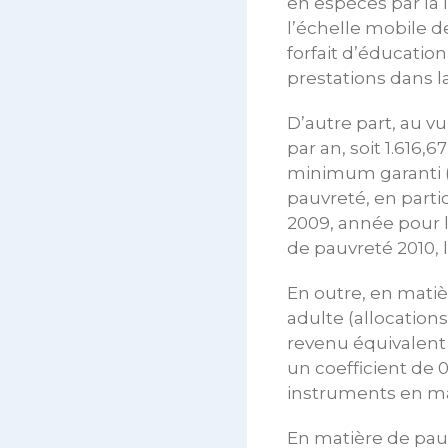
en espèces par la 
l’échelle mobile d
forfait d’éducatio
prestations dans la
D’autre part, au vu
par an, soit 1.616
minimum garanti (R
pauvreté, en parti
2009, année pour l
de pauvreté 2010, 
En outre, en mati
adulte (allocation
revenu équivalent 
un coefficient de 
instruments en mat
En matière de pauv