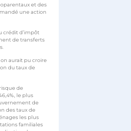
noparentaux et des
demandé une action
u crédit d’impôt
ement de transferts
s.
on aurait pu croire
ion du taux de
 risque de
6,4%, le plus
ouvernement de
ion des taux de
énages les plus
tations familiales