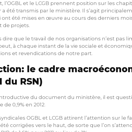
l’OGBL et le LCGB prennent position sur les chapitr
 été transmis par le ministère. Il s’agit principalem
i ont été mises en œuvre au cours des derniers mois 
t de projets.
ns dire que le travail de nos organisations n’est pas li
peut, à chaque instant de la vie sociale et économiqu
itions et revendications de notre part.
uction: le cadre macroécon
 1 du RSN)
introductive du document du ministère, il est quest
re de 0,9% en 2012.
syndicales OGBL et LCGB attirent l’attention sur le f
t été corrigées vers le haut, de sorte que l’on s’att