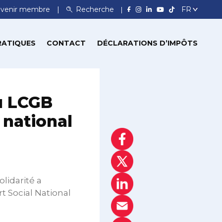
venir membre
Recherche
RATIQUES
CONTACT
DÉCLARATIONS D’IMPÔTS
du LCGB
 national
olidarité a
t Social National