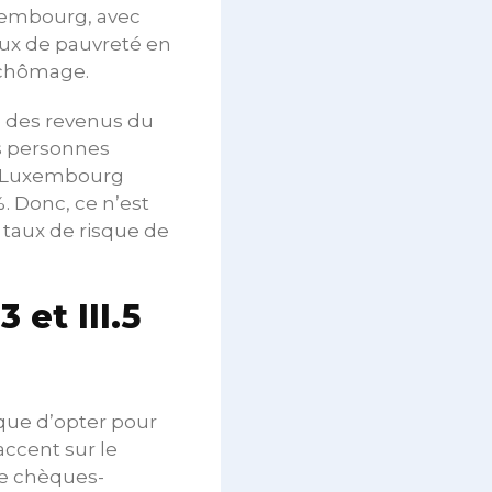
xembourg, avec
taux de pauvreté en
 chômage.
e des revenus du
des personnes
le Luxembourg
. Donc, ce n’est
 taux de risque de
 et III.5
que d’opter pour
accent sur le
de chèques-