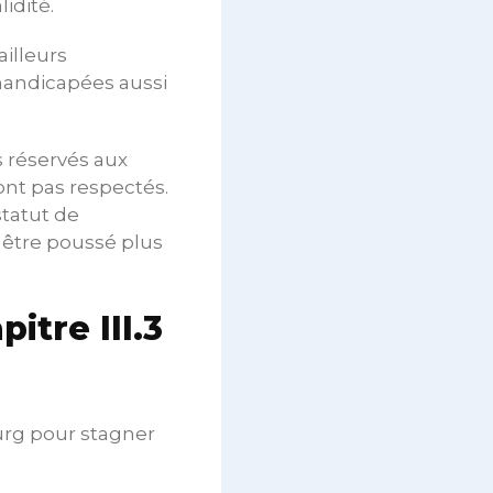
lidité.
ailleurs
 handicapées aussi
 réservés aux
ont pas respectés.
tatut de
t être poussé plus
itre III.3
rg pour stagner