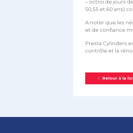
– octroi de jours 
50,55 et 60 ans) c
A noter que les né
et de confiance m
Presta Cylinders e
contrôle et la rén
Retour à la lis