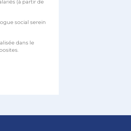
ariés (à partir de
logue social serein
alisée dans le
posites.