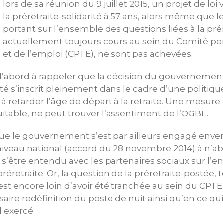
lors de sa réunion du 9 juillet 2015, un projet de lo
la préretraite-solidarité à 57 ans, alors même que l
portant sur l’ensemble des questions liées à la prér
actuellement toujours cours au sein du Comité pe
et de l’emploi (CPTE), ne sont pas achevées.
d’abord à rappeler que la décision du gouvernement
rité s’inscrit pleinement dans le cadre d’une politi
à retarder l’âge de départ à la retraite. Une mesure 
table, ne peut trouver l’assentiment de l’OGBL.
ue le gouvernement s’est par ailleurs engagé envers
niveau national (accord du 28 novembre 2014) à n’abol
s s’être entendu avec les partenaires sociaux sur l’
 préretraite. Or, la question de la préretraite-postée, 
est encore loin d’avoir été tranchée au sein du CPTE
aire redéfinition du poste de nuit ainsi qu’en ce qu
l exercé.