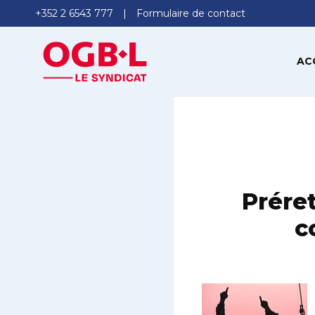
+352 2 6543 777
Formulaire de contact
AC
Préret
c