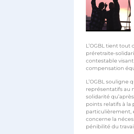
L’OGBL tient tout 
préretraite-solida
contestable visant 
compensation équi
L’OGBL souligne q
représentatifs au 
solidarité qu’aprè
points relatifs à la
particulièrement, 
concerne la nécess
pénibilité du travai