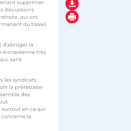
i venant supprimer
es discussions
etraite, qui ont
rmanent du travail
 d’abroger la
que européenne très
qui, sans
 les syndicats
ir la préretraite-
ensemble des
tout
, surtout en ce qui
i concerne la