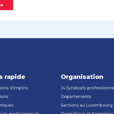
te
s rapide
Organisation
ions d’impôts
14 Syndicats professionne
ions
Départements
iqués
Sections au Luxembourg
cats professionnels
Frontalières et frontaliers