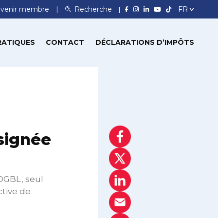
venir membre
Recherche
RATIQUES
CONTACT
DÉCLARATIONS D’IMPÔTS
signée
’OGBL, seul
ctive de