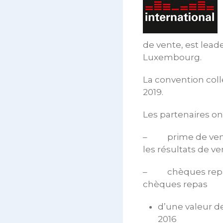
de vente, est lead
Luxembourg.
La convention coll
2019.
Les partenaires on
– prime de vente:
les résultats de v
– chèques repas: l
chèques repas
d’une valeur de 
2016