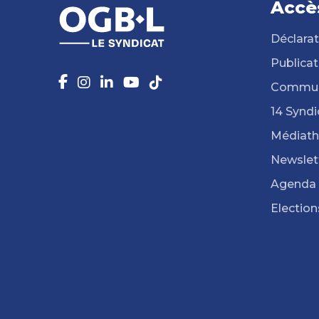
Accè
Déclarat
Publicat
Commun
14 Syndi
Médiat
Newslet
Agenda
Election