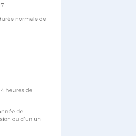
17
 durée normale de
 4 heures de
 année de
osion ou d’un un