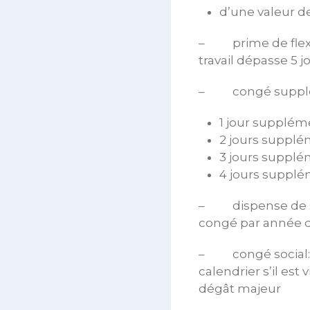
d’une valeur de 
– prime de flexib
travail dépasse 5 
– congé suppléme
1 jour suppléme
2 jours supplé
3 jours supplé
4 jours supplé
– dispense de ser
congé par année d
– congé social: ch
calendrier s’il es
dégât majeur