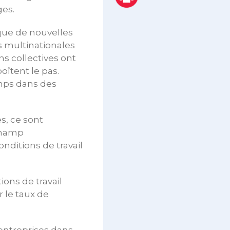
ges.
que de nouvelles
es multinationales
s collectives ont
îtent le pas.
emps dans des
s, ce sont
 champ
nditions de travail
ons de travail
r le taux de