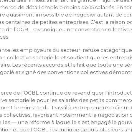
tefois des limites: ainsi, la très grande majorité de
merce de détail emploie moins de 15 salariés. En t
vère quasiment impossible de négocier autant de co
s centaines de petites entreprises. C’est la raison p
 de l’OGBL revendique une convention collective s
ces.
sente les employeurs du secteur, refuse catégoriq
n collective sectorielle et soutient que les entrepri
faire. Les récents accords et le fait que toute une sé
gocié et signé des conventions collectives démontr
rce de l’OGBL continue de revendiquer l’introduct
ive sectorielle pour les salariés des petits commerce
ent le ministre du Travail à entreprendre enfin une
s collectives, favorisant notamment la négociation
ielles — une réforme à laquelle s’est engagé le go
ition et que l’OGBL revendique depuis plusieurs an