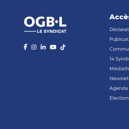
Accè
Déclarat
Publicat
Commun
14 Syndi
Médiat
Newslet
Agenda
Election