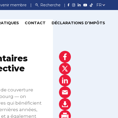
venir membre
Recherche
RATIQUES
CONTACT
DÉCLARATIONS D’IMPÔTS
ntaires
ective
 de couverture
embourg — on
es qui bénéficient
dernières années,
s et a également