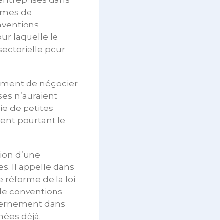
s entreprises dans
ermes de
nventions
our laquelle le
ectorielle pour
uement de négocier
ses n’auraient
rie de petites
ent pourtant le
ion d’une
s. Il appelle dans
 réforme de la loi
 de conventions
uvernement dans
nées déjà.