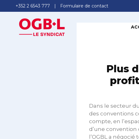
+352 2 6543 777
Formulaire de contact
AC
Plus d
profi
Dans le secteur d
des conventions co
compte, en l’espac
d’une convention c
l’OGBL a négocié t