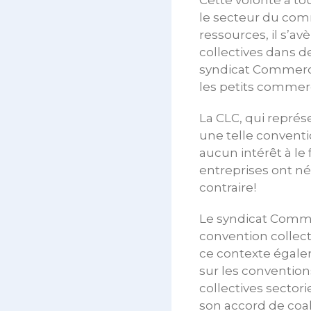
Cette volonté a tou
le secteur du com
ressources, il s’a
collectives dans de
syndicat Commerce
les petits commer
La CLC, qui repré
une telle conventio
aucun intérêt à le 
entreprises ont né
contraire!
Le syndicat Comme
convention collect
ce contexte égalem
sur les convention
collectives sector
son accord de coal