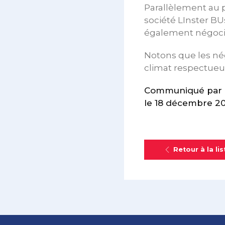
Parallèlement au pl
société LInster BU
également négociée
Notons que les nég
climat respectueu
Communiqué par 
le 18 décembre 2
Retour à la lis