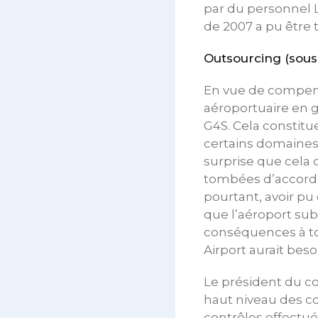
par du personnel L
de 2007 a pu être
Outsourcing (sous
En vue de compens
aéroportuaire en gé
G4S. Cela constit
certains domaines.
surprise que cela 
tombées d’accord s
pourtant, avoir pu 
que l’aéroport su
conséquences à tou
Airport aurait be
Le président du co
haut niveau des co
contrôles effectué