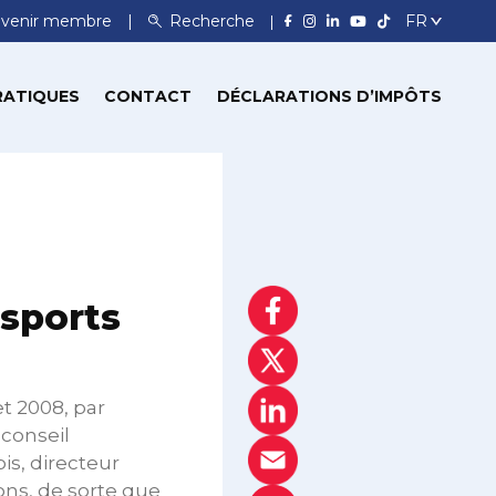
venir membre
Recherche
RATIQUES
CONTACT
DÉCLARATIONS D’IMPÔTS
nsports
et 2008, par
conseil
is, directeur
ons, de sorte que