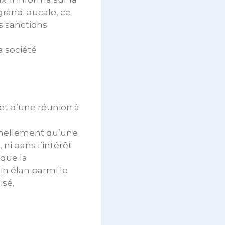
 grand-ducale, ce
s sanctions
a société
jet d’une réunion à
ormellement qu’une
ni dans l’intérêt
que la
in élan parmi le
isé,