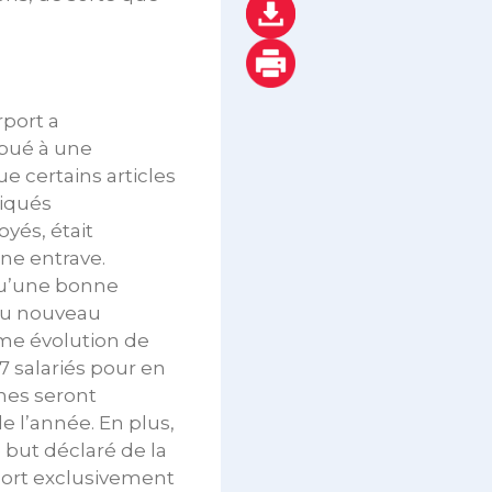
rport a
ibué à une
e certains articles
liqués
yés, était
ne entrave.
qu’une bonne
 au nouveau
me évolution de
37 salariés pour en
nnes seront
 l’année. En plus,
 but déclaré de la
oport exclusivement