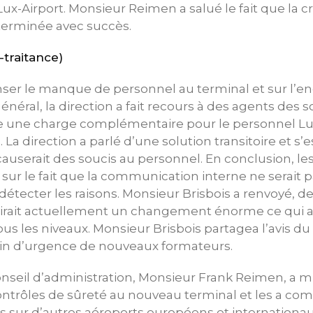
ux-Airport. Monsieur Reimen a salué le fait que la cr
 terminée avec succès.
-traitance)
er le manque de personnel au terminal et sur l’en
néral, la direction a fait recours à des agents des s
ue une charge complémentaire pour le personnel Lu
 La direction a parlé d’une solution transitoire et s
causerait des soucis au personnel. En conclusion, le
ur le fait que la communication interne ne serait p
détecter les raisons. Monsieur Brisbois a renvoyé, de
birait actuellement un changement énorme ce qui a
s les niveaux. Monsieur Brisbois partagea l’avis du
soin d’urgence de nouveaux formateurs.
nseil d’administration, Monsieur Frank Reimen, a m
ntrôles de sûreté au nouveau terminal et les a com
s sur d’autres aéroports européens et internationaux.