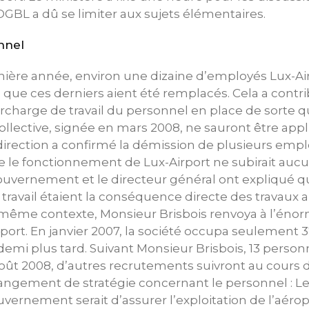
’OGBL a dû se limiter aux sujets élémentaires.
nnel
nière année, environ une dizaine d’employés Lux-Ai
que ces derniers aient été remplacés. Cela a contr
rcharge de travail du personnel en place de sorte qu
ollective, signée en mars 2008, ne sauront être app
irection a confirmé la démission de plusieurs emplo
e le fonctionnement de Lux-Airport ne subirait aucu
Gouvernement et le directeur général ont expliqué 
u travail étaient la conséquence directe des travaux
 même contexte, Monsieur Brisbois renvoya à l’énor
irport. En janvier 2007, la société occupa seulement 
 demi plus tard. Suivant Monsieur Brisbois, 13 perso
t 2008, d’autres recrutements suivront au cours de
changement de stratégie concernant le personnel : Le
uvernement serait d’assurer l’exploitation de l’aér