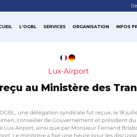
De
CUEIL
L'OGBL
SERVICES
ORGANISATION
INFOS P
Lux-Airport
eçu au Ministère des Tra
GBL, une délégation syndicale fut reçue, le 18 juill
imen, conseiller de Gouvernement et président du 
e Lux-Airport, ainsi que par Monsieur Fernand Brisbo
port. Le ministère a fixé une heure pour les discussi