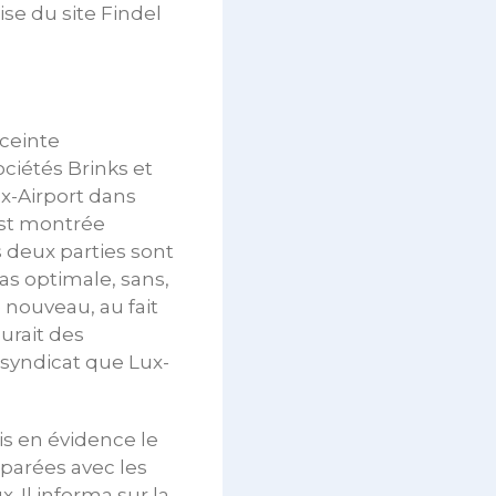
ise du site Findel
ceinte
ociétés Brinks et
x-Airport dans
’est montrée
s deux parties sont
as optimale, sans,
 nouveau, au fait
urait des
 syndicat que Lux-
is en évidence le
parées avec les
 Il informa sur la