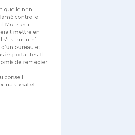
e que le non-
lamé contre le
il. Monsieur
merait mettre en
l s’est montré
s d’un bureau et
s importantes. Il
 promis de remédier
u conseil
ogue social et