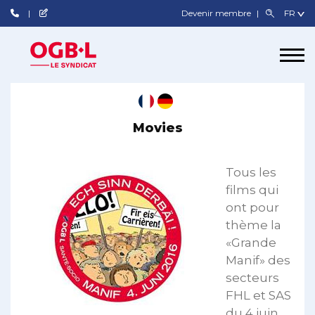
Devenir membre
Movies
Tous les
films qui
ont pour
thème la
«Grande
Manif» des
secteurs
FHL et SAS
du 4 juin