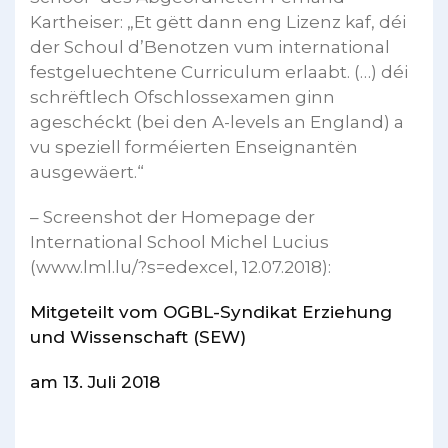
Kartheiser: „Et gëtt dann eng Lizenz kaf, déi
der Schoul d’Benotzen vum international
festgeluechtene Curriculum erlaabt. (…) déi
schrëftlech Ofschlossexamen ginn
ageschéckt (bei den A-levels an England) a
vu speziell forméierten Enseignantën
ausgewäert.“
– Screenshot der Homepage der
International School Michel Lucius
(www.lml.lu/?s=edexcel, 12.07.2018):
Mitgeteilt vom OGBL-Syndikat Erziehung
und Wissenschaft (SEW)
am 13. Juli 2018