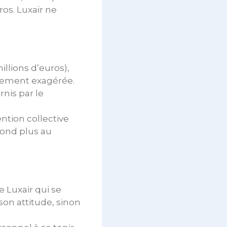
ros. Luxair ne
illions d’euros),
tement exagérée.
rnis par le
ention collective
pond plus au
 Luxair qui se
on attitude, sinon