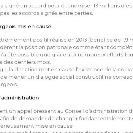
lle a signé un accord pour économiser 13 millions d’eu
as les accords signés entre parties.
geois mis en cause
xtrêmement positif réalisé en 2013 (bénéfice de 1,9 m
sidèrent la position patronale comme étant complè
f n’a été possible que grâce aux nombreux efforts fou
s des derniers mois.
ir, la direction met en cause l’existence de la conv
on de mener un dialogue social constructif ne corres
geois.
’administration
ent un appel pressant au Conseil d’administration de
i afin de demander de changer fondamentalement s
t sérieusement mise en cause.