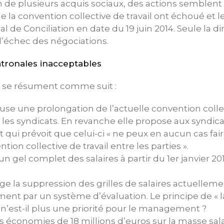
 de plusieurs acquis sociaux, des actions semblent 
e la convention collective de travail ont échoué et l
nal de Conciliation en date du 19 juin 2014. Seule la di
l’échec des négociations.
tronales inacceptables
ux se résument comme suit :
fuse une prolongation de l’actuelle convention colle
es syndicats. En revanche elle propose aux syndicat
qui prévoit que celui-ci « ne peux en aucun cas fai
tion collective de travail entre les parties ».
r un gel complet des salaires à partir du 1er janvier 2
.
ige la suppression des grilles de salaires actuellem
ent par un système d’évaluation. Le principe de « l
t !) n’est-il plus une priorité pour le management ?
s économies de 18 millions d’euros sur la masse sala