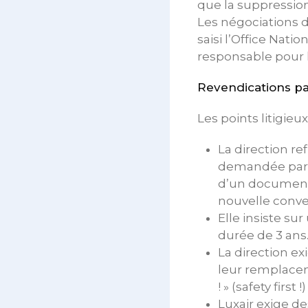
que la suppression
Les négociations d
saisi l’Office Natio
responsable pour 
Revendications pa
Les points litigie
La direction re
demandée par l
d’un document 
nouvelle conven
Elle insiste su
durée de 3 ans
La direction ex
leur remplacem
! » (safety firs
Luxair exige de