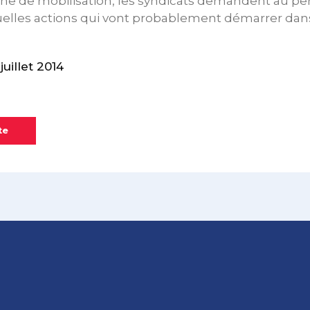
e de mobilisation, les syndicats demandent au per
uelles actions qui vont probablement démarrer dans
uillet 2014
te