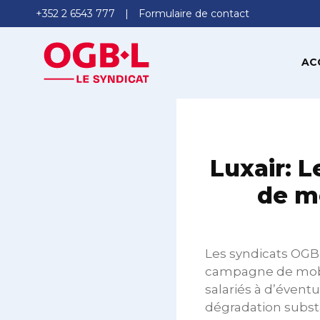
+352 2 6543 777
Formulaire de contact
AC
Luxair: 
de m
Les syndicats OGB
campagne de mobil
salariés à d’éventu
dégradation substa