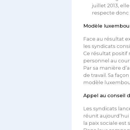
juillet 2013, e
respecte donc p
Modèle luxembour
Face au résultat e
les syndicats con
Ce résultat positi
personnel au cour
Par sa manière d’ag
de travail. Sa faç
modèle luxembour
Appel au conseil d
Les syndicats lanc
réunit aujourd’hu
la paix sociale es