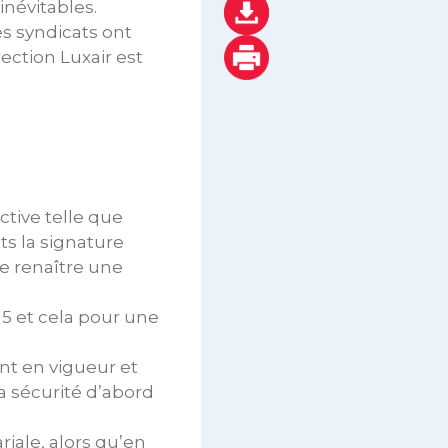
inévitables.
es syndicats ont
rection Luxair est
ctive telle que
s la signature
re renaître une
015 et cela pour une
ent en vigueur et
a sécurité d’abord
riale, alors qu’en