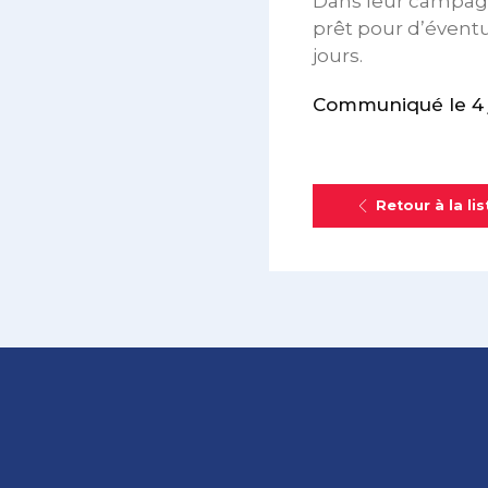
Dans leur campagn
prêt pour d’évent
jours.
Communiqué le 4 j
Retour à la lis