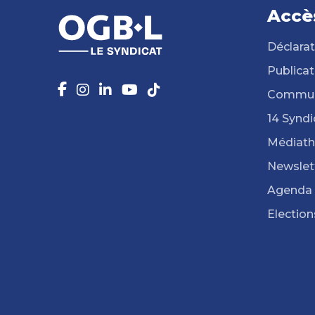
Accè
Déclarat
Publicat
Commun
14 Syndi
Médiat
Newslet
Agenda
Election