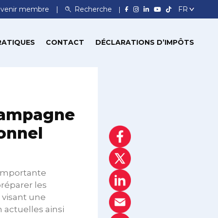
venir membre
Recherche
RATIQUES
CONTACT
DÉCLARATIONS D’IMPÔTS
 campagne
onnel
 importante
réparer les
e visant une
 actuelles ainsi