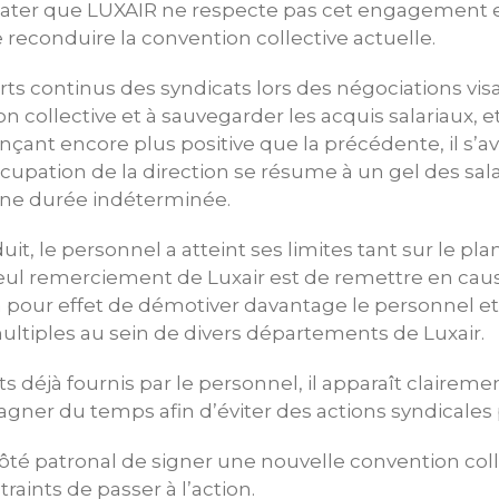
tater que LUXAIR ne respecte pas cet engagement 
reconduire la convention collective actuelle.
orts continus des syndicats lors des négociations vi
n collective et à sauvegarder les acquis salariaux, 
çant encore plus positive que la précédente, il s’
cupation de la direction se résume à un gel des sala
 une durée indéterminée.
duit, le personnel a atteint ses limites tant sur le p
seul remerciement de Luxair est de remettre en cau
 a pour effet de démotiver davantage le personnel et 
ltiples au sein de divers départements de Luxair.
ts déjà fournis par le personnel, il apparaît claireme
gner du temps afin d’éviter des actions syndicales 
ôté patronal de signer une nouvelle convention colle
raints de passer à l’action.