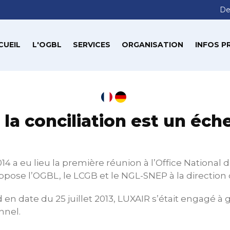
De
CUEIL
L'OGBL
SERVICES
ORGANISATION
INFOS P
 la conciliation est un éch
 2014 a eu lieu la première réunion à l’Office National 
oppose l’OGBL, le LCGB et le NGL-SNEP à la direction 
 en date du 25 juillet 2013, LUXAIR s’était engagé à g
nnel.