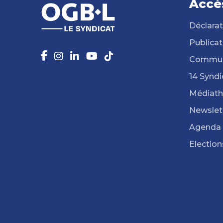
Accè
Déclarat
Publicat
Commun
14 Syndi
Médiat
Newslet
Agenda
Election