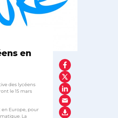
éens en
tive des lycéens
ont le 15 mars
ut en Europe, pour
imatique. La