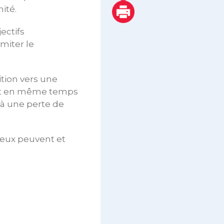
ité.
ectifs
miter le
ition vers une
faut en même temps
s à une perte de
 deux peuvent et