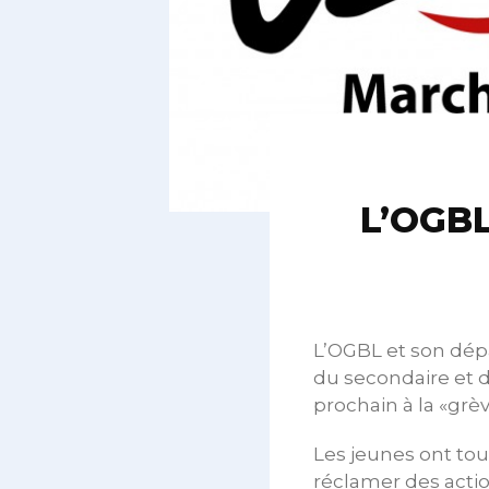
L’OGBL
L’OGBL et son dépa
du secondaire et 
prochain à la «grè
Les jeunes ont tout
réclamer des actio