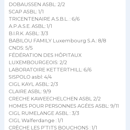
DOBAUSSEN ASBL: 2/2
SCAP ASBL: 1/1
TRICENTENAIRE A.S.B.L. : 6/6
A.P.A.S.E. ASBL: 1/1
B.I.R.K. ASBL: 3/3
BABILOU FAMILY Luxembourg S.A.: 8/8
CNDS: 5/5
FÉDÉRATION DES HÔPITAUX
LUXEMBOURGEOIS: 2/2
LABORATOIRE KETTERTHILL: 6/6
SISPOLO asbl: 4/4
CIGL KAYL ASBL: 2/3
CLAIRE ASBL: 9/9
CRECHE KAWEECHELCHEN ASBL 2/2
HOMES POUR PERSONNES AGÉES ASBL: 9/11
CIGL RUMELANGE ASBL : 3/3
CIGL Walferdange : 1/1
CRÈCHE LES P’TITS BOUCHONS : 1/1