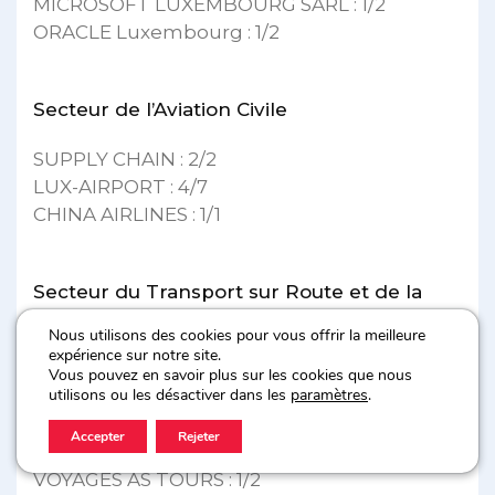
MICROSOFT LUXEMBOURG SARL : 1/2
ORACLE Luxembourg : 1/2
Secteur de l’Aviation Civile
SUPPLY CHAIN : 2/2
LUX-AIRPORT : 4/7
CHINA AIRLINES : 1/1
Secteur du Transport sur Route et de la
Navigation
Nous utilisons des cookies pour vous offrir la meilleure
expérience sur notre site.
ALEX ANDERSEN LUX S.A. : 2/3
Vous pouvez en savoir plus sur les cookies que nous
utilisons ou les désactiver dans les
paramètres
.
LUXAMBULANCE SÀRL : 3/3
ADAM OFFERGELD II LUXEMBURG GMBH: 1/2
Accepter
Rejeter
BALTER LOGISTICS : 1/2
VOYAGES AS TOURS : 1/2