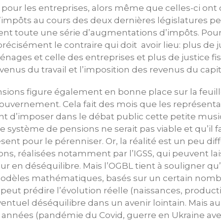
ale pour les entreprises, alors même que celles-ci ont 
’impôts au cours des deux dernières législatures p
t toute une série d’augmentations d’impôts. Pour l
récisément le contraire qui doit avoir lieu: plus de j
énages et celle des entreprises et plus de justice fi
venus du travail et l’imposition des revenus du capit
sions figure également en bonne place sur la feuil
gouvernement. Cela fait des mois que les représent
t d’imposer dans le débat public cette petite mus
le système de pensions ne serait pas viable et qu’il 
ent pour le pérenniser. Or, la réalité est un peu diffé
ions, réalisées notamment par l’IGSS, qui peuvent la
r en déséquilibre. Mais l’OGBL tient à souligner qu’il
dèles mathématiques, basés sur un certain nombr
eut prédire l’évolution réelle (naissances, productiv
ventuel déséquilibre dans un avenir lointain. Mais au
es années (pandémie du Covid, guerre en Ukraine ave