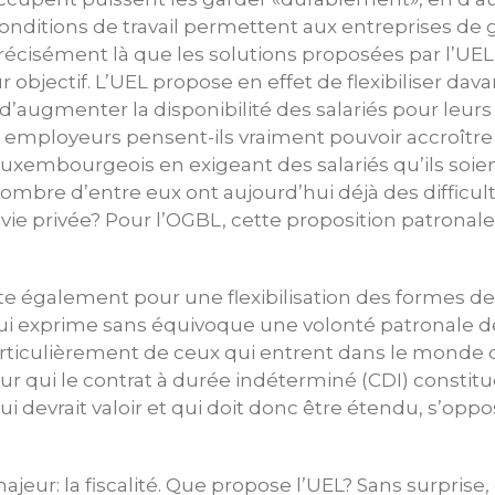
 conditions de travail permettent aux entreprises de 
t précisément là que les solutions proposées par l’UE
r objectif. L’UEL propose en effet de flexibiliser da
re d’augmenter la disponibilité des salariés pour leurs
employeurs pensent-ils vraiment pouvoir accroître l
luxembourgeois en exigeant des salariés qu’ils soient
bre d’entre eux ont aujourd’hui déjà des difficulté
 vie privée? Pour l’OGBL, cette proposition patronal
te également pour une flexibilisation des formes de c
ui exprime sans équivoque une volonté patronale de
rticulièrement de ceux qui entrent dans le monde du
ur qui le contrat à durée indéterminé (CDI) constitue
 qui devrait valoir et qui doit donc être étendu, s’o
jeur: la fiscalité. Que propose l’UEL? Sans surpris