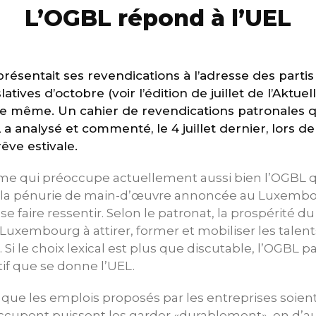
L’OGBL répond à l’UEL
 présentait ses revendications à l’adresse des partis
atives d’octobre (voir l’édition de juillet de l’Aktuell
t de même. Un cahier de revendications patronales 
 a analysé et commenté, le 4 juillet dernier, lors d
êve estivale.
hème qui préoccupe actuellement aussi bien l’OGBL q
de la pénurie de main-d’œuvre annoncée au Luxembo
 faire ressentir. Selon le patronat, la prospérité d
 Luxembourg à attirer, former et mobiliser les tale
 Si le choix lexical est plus que discutable, l’OGBL p
ctif que se donne l’UEL.
l que les emplois proposés par les entreprises soien
ccupent puissent les garder «durablement», en d’au