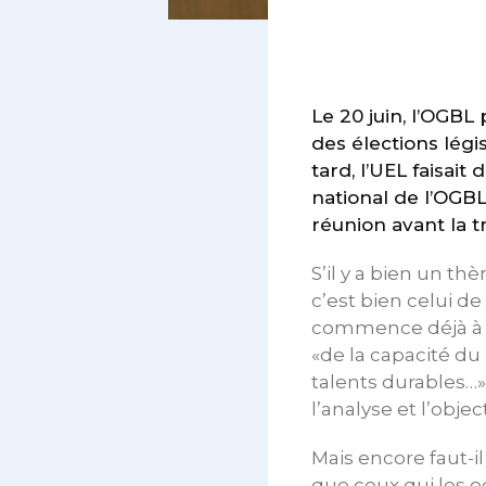
Le 20 juin, l’OGBL
des élections législ
tard, l’UEL faisai
national de l’OGBL
réunion avant la tr
S’il y a bien un t
c’est bien celui 
commence déjà à se
«de la capacité du
talents durables…».
l’analyse et l’obje
Mais encore faut-i
que ceux qui les o