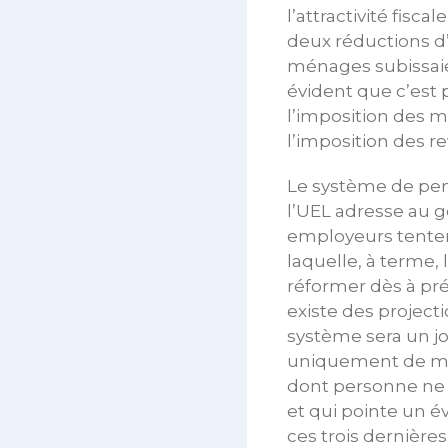
l’attractivité fisc
deux réductions d
ménages subissaien
évident que c’est p
l’imposition des m
l’imposition des re
Le système de pen
l’UEL adresse au 
employeurs tenten
laquelle, à terme, 
réformer dès à prés
existe des project
système sera un jou
uniquement de mo
dont personne ne p
et qui pointe un é
ces trois dernièr