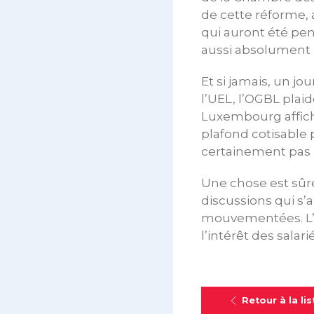
de cette réforme, 
qui auront été pens
aussi absolument r
Et si jamais, un jo
l’UEL, l’OGBL plaid
Luxembourg affiche
plafond cotisable 
certainement pas p
Une chose est sûre
discussions qui s’
mouvementées. L’OG
l’intérêt des salar
Retour à la lis