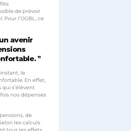
lits
sible de prévoir
l. Pour l’OGBL, ce
 un avenir
pensions
nfortable.
instant, le
ortable. En effet,
 qui s’élèvent
9 fois nos dépenses
 pensions, de
Selon les calculs
t tous les effets