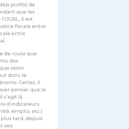
déjà profité de
endant que les
’OGBL, il est
ustice fiscale entre
scale entre
al.
le de route que
ants des
ique selon
faut donc le
rente. Certes, il
isser penser que le
 s’agit là
e d’indicateurs
ité, emploi, etc.)
 plus tard, depuis
c ses