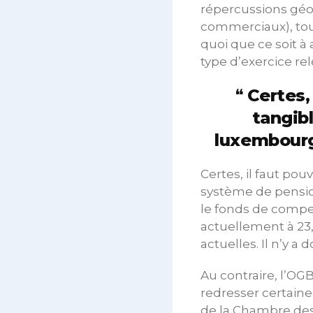
répercussions géopo
commerciaux), tout
quoi que ce soit à 
type d’exercice rel
Certes, 
tangibl
luxembourg
Certes, il faut pouv
système de pensio
le fonds de compe
actuellement à 23,
actuelles. Il n’y a
Au contraire, l’OG
redresser certaine
de la Chambre des 