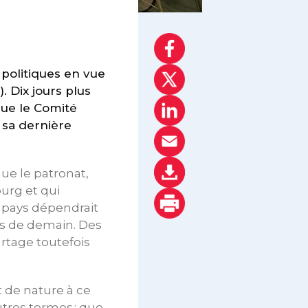
 politiques en vue
). Dix jours plus
que le Comité
e sa dernière
ue le patronat,
urg et qui
u pays dépendrait
nts de demain. Des
artage toutefois
t de nature à ce
tres termes : que