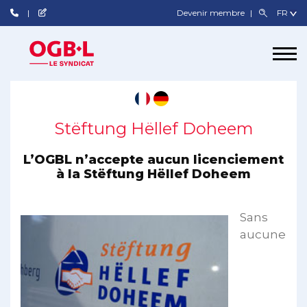
Devenir membre
Stëftung Hëllef Doheem
L’OGBL n’accepte aucun licenciement
à la Stëftung Hëllef Doheem
Sans
aucune