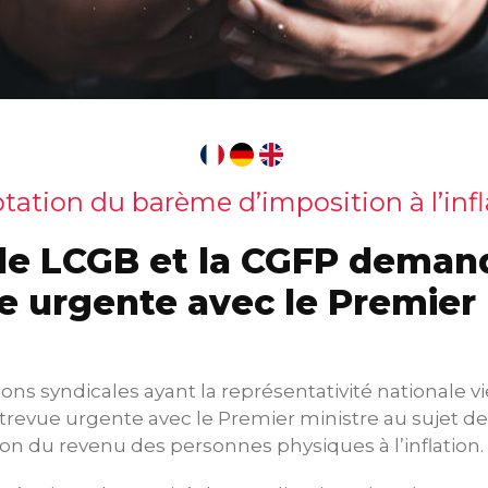
tation du barème d’imposition à l’infl
 le LCGB et la CGFP deman
e urgente avec le Premier 
tions syndicales ayant la représentativité nationale 
evue urgente avec le Premier ministre au sujet de 
n du revenu des personnes physiques à l’inflation.