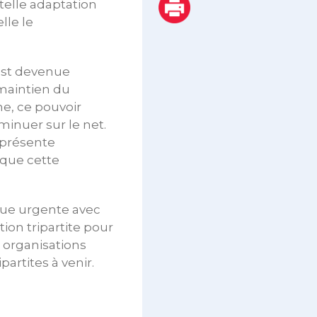
telle adaptation
lle le
 est devenue
 maintien du
e, ce pouvoir
minuer sur le net.
représente
 que cette
.
vue urgente avec
ion tripartite pour
s organisations
partites à venir.