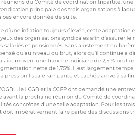
 réunions du Comité de coordination tripartite, une 
endication principale des trois organisations à laque
pas encore donnée de suite.
te d’une inflation toujours élevée, cette adaptation
yeux des organisations syndicales afin d’assurer le
s salariés et pensionnés. Sans ajustement du barèm
ensé qu’au niveau du brut, alors qu’il continue à di
salaire moyen, une tranche indiciaire de 2,5 % brut 
mentation nette de 1,75%. Il est largement temps
 pression fiscale rampante et cachée arrive à sa fin
, l’OGBL, le LCGB et la CGFP ont demandé une entre
e avant la prochaine réunion du Comité de coordinat
ités concrètes d’une telle adaptation. Pour les troi
t doit impérativement faire partie des discussions tri