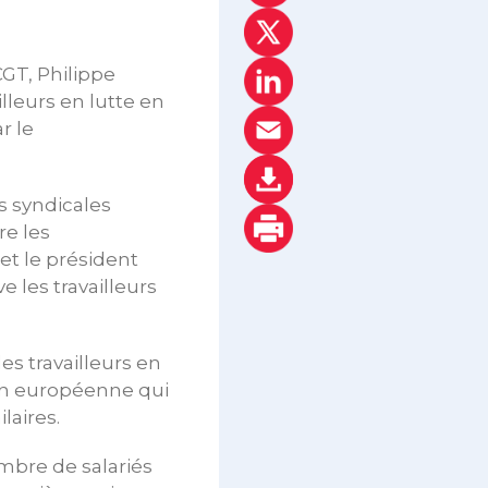
CGT, Philippe
illeurs en lutte en
r le
s syndicales
re les
et le président
e les travailleurs
s travailleurs en
ion européenne qui
laires.
mbre de salariés