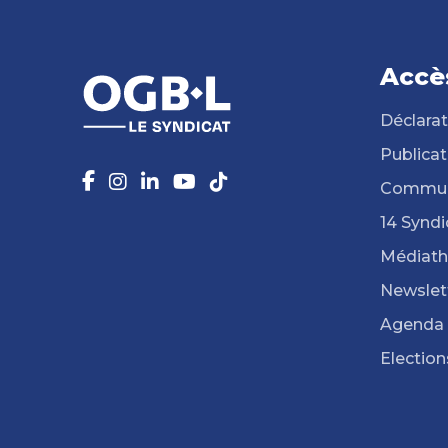
Accè
Déclarat
Publicat
Commun
14 Syndi
Médiat
Newslet
Agenda
Election