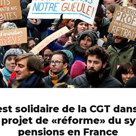
st solidaire de la CGT dans
e projet de «réforme» du s
pensions en France