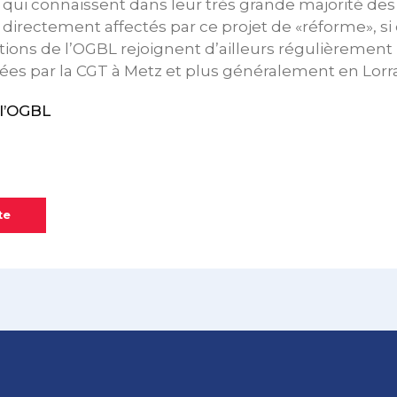
is qui connaissent dans leur très grande majorité des
directement affectés par ce projet de «réforme», si c
ations de l’OGBL rejoignent d’ailleurs régulièrement 
ées par la CGT à Metz et plus généralement en Lorra
l’OGBL
te