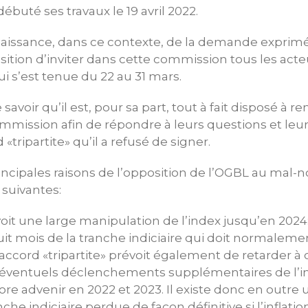
buté ses travaux le 19 avril 2022.
naissance, dans ce contexte, de la demande exprimé
sition d’inviter dans cette commission tous les act
qui s’est tenue du 22 au 31 mars.
 savoir qu’il est, pour sa part, tout à fait disposé à r
mission afin de répondre à leurs questions et leur
 «tripartite» qu’il a refusé de signer.
rincipales raisons de l’opposition de l’OGBL au ma
s suivantes:
it une large manipulation de l’index jusqu’en 2024:
uit mois de la tranche indiciaire qui doit normalem
’accord «tripartite» prévoit également de retarder à
’éventuels déclenchements supplémentaires de l’i
re advenir en 2022 et 2023. Il existe donc en outre 
nche indiciaire perdue de façon définitive si l’inflati