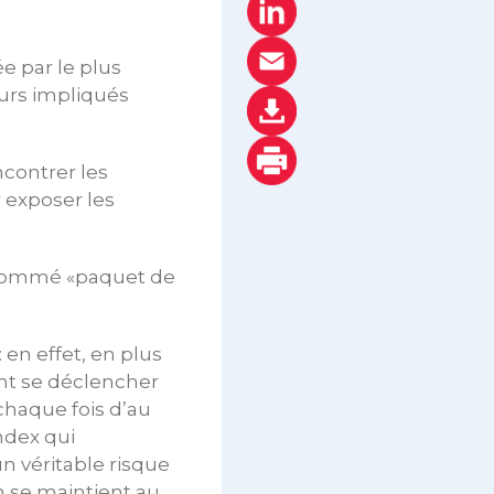
e par le plus
eurs impliqués
encontrer les
 exposer les
l-nommé «paquet de
 en effet, en plus
ent se déclencher
 chaque fois d’au
ndex qui
un véritable risque
on se maintient au