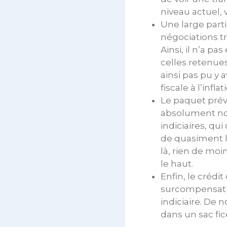
niveau actuel,
Une large parti
négociations t
Ainsi, il n’a p
celles retenues
ainsi pas pu y
fiscale à l’infl
Le paquet prévo
absolument non 
indiciaires, qu
de quasiment l’
là, rien de moi
le haut.
Enfin, le crédit
surcompensatio
indiciaire. De
dans un sac fi