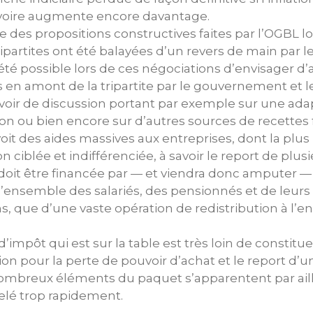
 voire augmente encore davantage.
e des propositions constructives faites par l’OGBL l
ripartites ont été balayées d’un revers de main par
as été possible lors de ces négociations d’envisager d
 en amont de la tripartite par le gouvernement et le 
 avoir de discussion portant par exemple sur une a
ation ou bien encore sur d’autres sources de recettes f
it des aides massives aux entreprises, dont la plus
ciblée et indifférenciée, à savoir le report de plus
i doit être financée par — et viendra donc amputer —
ensemble des salariés, des pensionnés et de leurs fam
ns, que d’une vaste opération de redistribution à l’e
 d’impôt qui est sur la table est très loin de constitu
n pour la perte de pouvoir d’achat et le report d’u
 nombreux éléments du paquet s’apparentent par ail
celé trop rapidement.