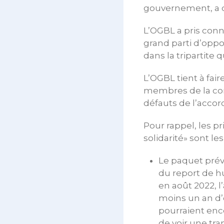
gouvernement, a dé
L’OGBL a pris con
grand parti d’oppo
dans la tripartite 
L’OGBL tient à faire
membres de la com
défauts de l’accord
Pour rappel, les p
solidarité» sont le
Le paquet prévo
du report de h
en août 2022, l
moins un an d
pourraient enco
de voir une tra