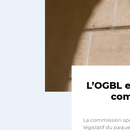
L’OGBL e
com
La commission spé
législatif du paqu