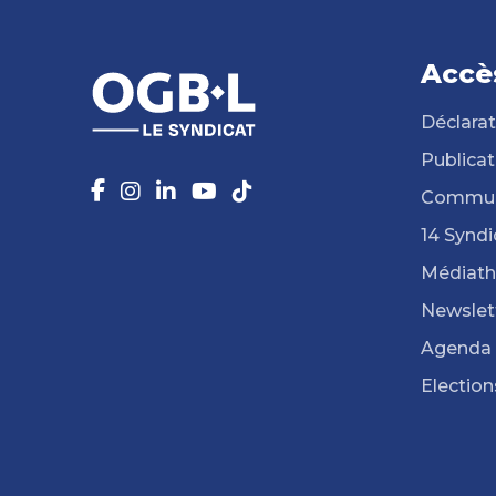
Accè
Déclarat
Publicat
Commun
14 Syndi
Médiat
Newslet
Agenda
Election