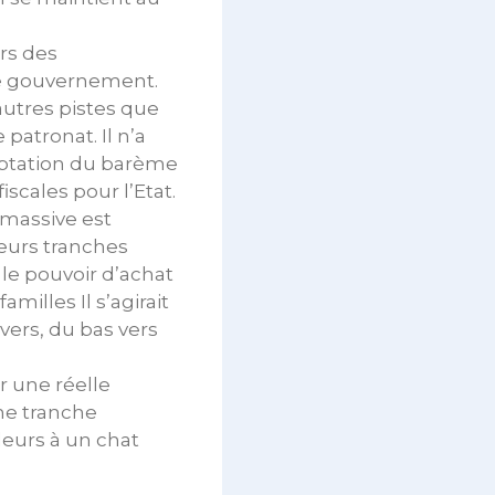
ors des
 le gouvernement.
’autres pistes que
patronat. Il n’a
daptation du barème
iscales pour l’Etat.
 massive est
ieurs tranches
 le pouvoir d’achat
illes Il s’agirait
nvers, du bas vers
er une réelle
ne tranche
leurs à un chat