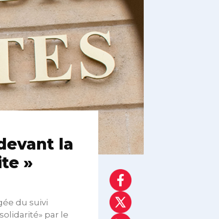
devant la
te »
ée du suivi
lidarité» par le