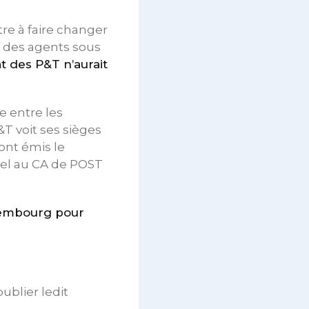
re à faire changer
ec des agents sous
at des P&T n’aurait
e entre les
&T voit ses sièges
ont émis le
nel au CA de POST
uxembourg pour
ublier ledit