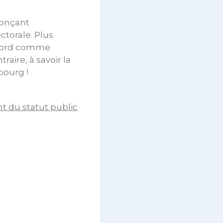
nonçant
ctorale. Plus
accord comme
aire, à savoir la
bourg !
 du statut public