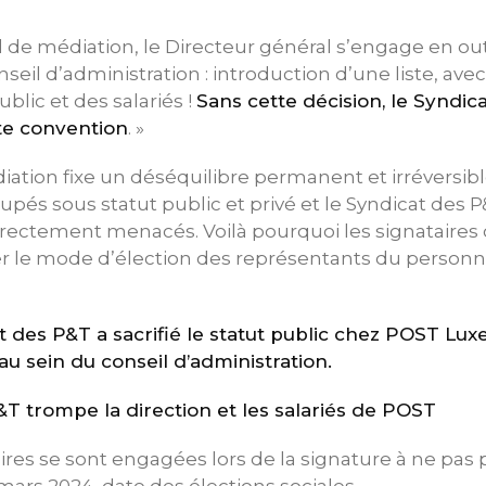
d de médiation, le Directeur général s’engage en out
onseil d’administration : introduction d’une liste, av
ublic et des salariés !
Sans cette décision, le Syndic
ite convention
. »
ation fixe un déséquilibre permanent et irréversibl
upés sous statut public et privé et le Syndicat des P
rectement menacés. Voilà pourquoi les signataires 
r le mode d’élection des représentants du person
at des P&T a sacrifié le statut public chez POST L
au sein du conseil d’administration.
T trompe la direction et les salariés de POST
ires se sont engagées lors de la signature à ne pas p
mars 2024, date des élections sociales.