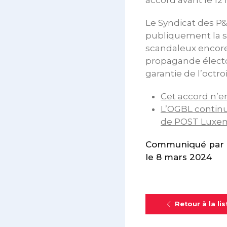
Le Syndicat des P
publiquement la si
scandaleux encore 
propagande élector
garantie de l’octr
Cet accord n’e
L’OGBL continu
de POST Luxe
Communiqué par l
le 8 mars 2024
Retour à la lis