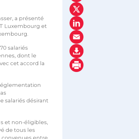
sser, a présenté
OST Luxembourg et
Luxembourg.
70 salariés
ennes, dont le
avec cet accord la
a réglementation
pas
 salariés désirant
s et non-éligibles,
vé de tous les
s convenues entre