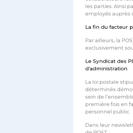
les parties. Ainsi
employés auprès d
La fin du facteur p
Par ailleurs, la PO
exclusivement sous
Le Syndicat des P&
d’administration
La loi postale sti
déterminés démocr
sein de l’ensemble
première fois en f
personnel public.
Dans leur newslett
de POST :