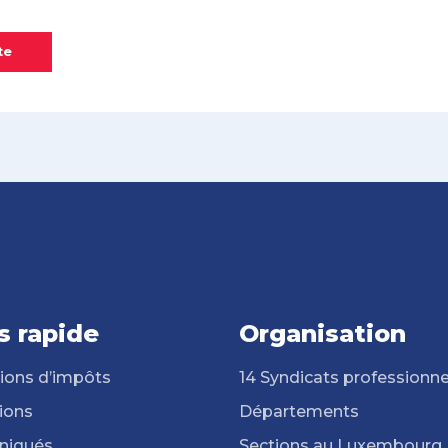
te
s rapide
Organisation
ions d’impôts
14 Syndicats professionne
ions
Départements
iqués
Sections au Luxembourg