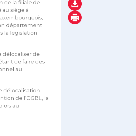
 de la filiale de
 au siège à
t luxembourgeois,
cien département
 la législation
 délocaliser de
 étant de faire des
sonnel au
 délocalisation.
ention de l’OGBL, la
plois au