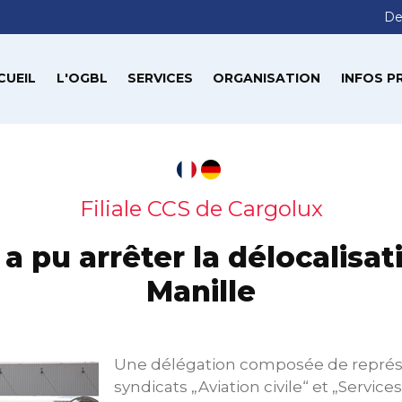
De
CUEIL
L'OGBL
SERVICES
ORGANISATION
INFOS P
Filiale CCS de Cargolux
a pu arrêter la délocalisat
Manille
Une délégation composée de représ
syndicats „Aviation civile“ et „Service