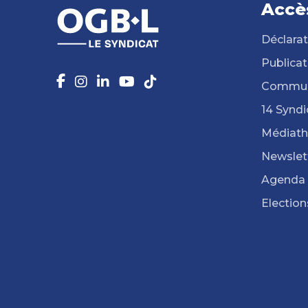
Accè
Déclarat
Publicat
Commun
14 Syndi
Médiat
Newslet
Agenda
Election