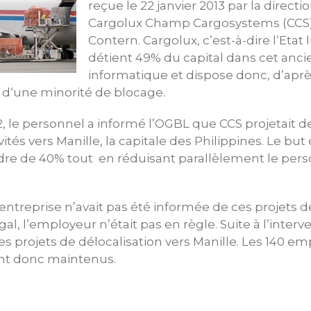
reçue le 22 janvier 2013 par la direction
Cargolux Champ Cargosystems (CCS)
Contern. Cargolux, c’est-à-dire l’Eta
détient 49% du capital dans cet an
informatique et dispose donc, d’après
d‘une minorité de blocage.
 le personnel a informé l’OGBL que CCS projetait de
vités vers Manille, la capitale des Philippines. Le but
dre de 40% tout en réduisant parallèlement le per
entreprise n’avait pas été informée de ces projets de
al, l’employeur n’était pas en règle. Suite à l’interv
les projets de délocalisation vers Manille. Les 140 em
t donc maintenus.