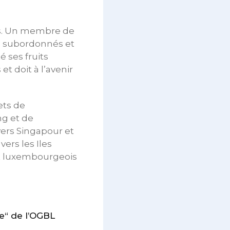
lus. Un membre de
es subordonnés et
 ses fruits
t doit à l’avenir
ets de
ng et de
vers Singapour et
ers les Iles
at luxembourgeois
ie“ de l’OGBL