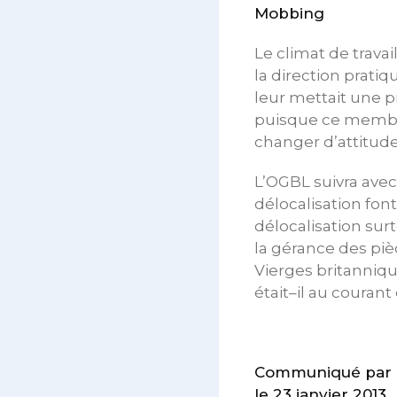
Mobbing
Le climat de trava
la direction prati
leur mettait une p
puisque ce membre 
changer d’attitude 
L’OGBL suivra avec 
délocalisation fon
délocalisation sur
la gérance des piè
Vierges britanniq
était–il au courant
Communiqué par les
le 23 janvier 2013