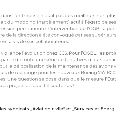
il dans l’entreprise n’était pas des meilleurs non p
quait du mobbing (harcèlement) actif à l’égard de s
ression permanente. L’intervention de l’OGBL a porté
de la direction a été convoqué par ses supérieurs e
vis-à-vis de ses collaborateurs.
vigilance l’évolution chez CCS. Pour l’OGBL, les proj
t partie de toute une série de tentatives d’outsourci
tout la délocalisation de la maintenance des avions 
ces de rechange pour les nouveaux Boeing 747-800 v
ues. Une question se pose: dans quelle mesure l’Et
 des projets et les a–t-il soutenus?
 syndicats „Aviation civile“ et „Services et Energ