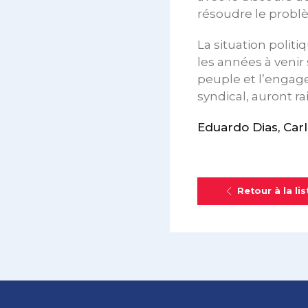
résoudre le prob
La situation polit
les années à venir
peuple et l’engag
syndical, auront r
Eduardo Dias, Carl
Retour à la lis