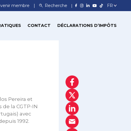
venir membre
Recherche
RATIQUES
CONTACT
DÉCLARATIONS D’IMPÔTS
os Pereira et
s de la CGTP-IN
rtugais) avec
depuis 1992.