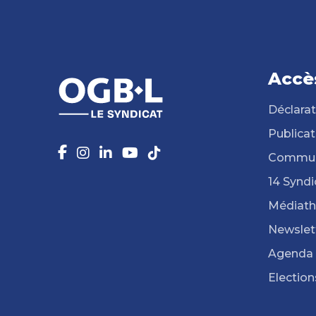
Accè
Déclarat
Publicat
Commun
14 Syndi
Médiat
Newslet
Agenda
Election