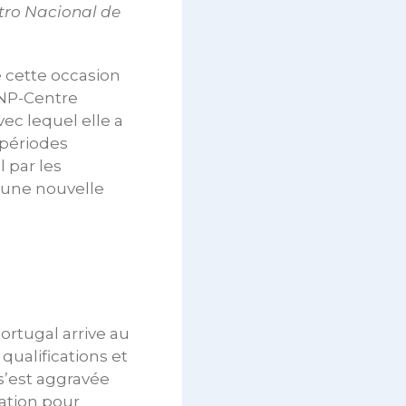
ntro Nacional de
e cette occasion
CNP-Centre
ec lequel elle a
 périodes
 par les
d’une nouvelle
rtugal arrive au
ualifications et
 s’est aggravée
ration pour