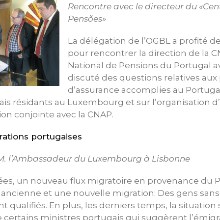
Rencontre avec le directeur du «Ce
Pensões»
La délégation de l’OGBL a profité d
pour rencontrer la direction de la 
National de Pensions du Portugal av
discuté des questions relatives aux
d’assurance accomplies au Portugal
gais résidants au Luxembourg et sur l’organisation 
on conjointe avec la CNAP.
rations portugaises
.M. l’Ambassadeur du Luxembourg à Lisbonne
ées, un nouveau flux migratoire en provenance du Po
ncienne et une nouvelle migration: Des gens sans q
 qualifiés. En plus, les derniers temps, la situation
e certains ministres portugais qui suggèrent l’émig