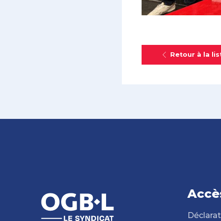
Retour à la lis
Accè
Déclarat