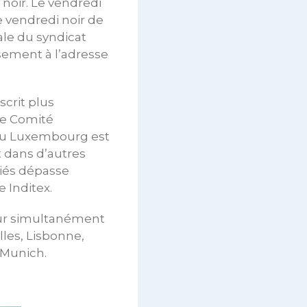
 noir. Le vendredi
Le vendredi noir de
rale du syndicat
sement à l’adresse
crit plus
le Comité
 au Luxembourg est
t dans d’autres
riés dépasse
 Inditex.
jour simultanément
les, Lisbonne,
 Munich.