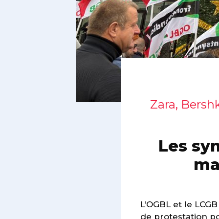
Zara, Bershk
Les syn
ma
L’OGBL et le LCGB 
de protestation p