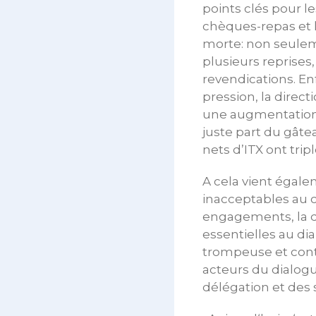
points clés pour l
chèques-repas et la
morte: non seuleme
plusieurs reprises
revendications. En
pression, la direc
une augmentation d
juste part du gâtea
nets d’ITX ont tri
A cela vient égale
inacceptables au 
engagements, la d
essentielles au di
trompeuse et contr
acteurs du dialogue
délégation et des s