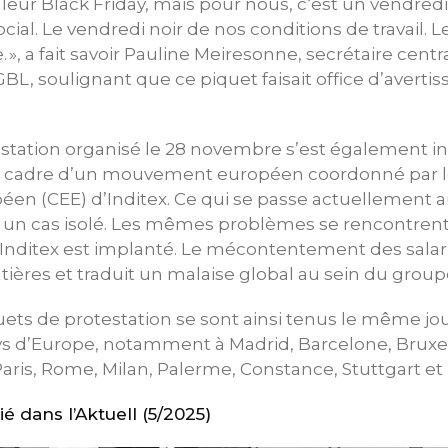
 leur Black Friday, mais pour nous, c‘est un vendredi
cial. Le vendredi noir de nos conditions de travail. 
 », a fait savoir Pauline Meiresonne, secrétaire cent
, soulignant que ce piquet faisait office d’avertis
station organisé le 28 novembre s’est également ins
e cadre d’un mouvement européen coordonné par 
péen (CEE) d’Inditex. Ce qui se passe actuellement
re un cas isolé. Les mêmes problèmes se rencontren
 Inditex est implanté. Le mécontentement des sala
tières et traduit un malaise global au sein du groupe
quets de protestation se sont ainsi tenus le même 
ys d’Europe, notamment à Madrid, Barcelone, Bruxel
Paris, Rome, Milan, Palerme, Constance, Stuttgart et
lié dans l’Aktuell (5/2025)