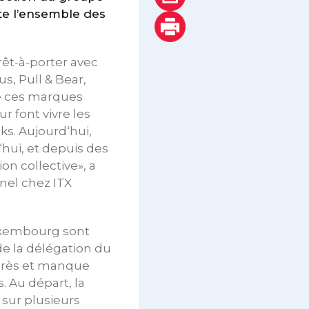
ite l’ensemble des
rêt-à-porter avec
s, Pull & Bear,
re ces marques
r font vivre les
cks. Aujourd‘hui,
‘hui, et depuis des
n collective», a
nel chez ITX
Luxembourg sont
de la délégation du
ogrès et manque
. Au départ, la
 sur plusieurs