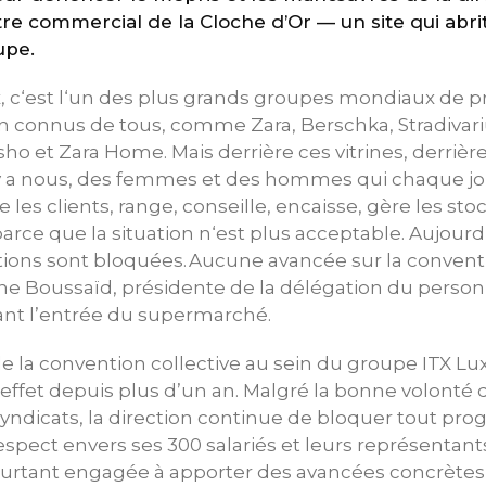
tre commercial de la Cloche d’Or — un site qui abr
oupe.
, c‘est l‘un des plus grands groupes mondiaux de p
 connus de tous, comme Zara, Berschka, Stradivariu
ho et Zara Home. Mais derrière ces vitrines, derriè
l y a nous, des femmes et des hommes qui chaque jou
 les clients, range, conseille, encaisse, gère les sto
rce que la situation n‘est plus acceptable. Aujourd
ions sont bloquées. Aucune avancée sur la conventio
ne Boussaïd, présidente de la délégation du person
nt l’entrée du supermarché.
de la convention collective au sein du groupe ITX 
effet depuis plus d’un an. Malgré la bonne volonté 
yndicats, la direction continue de bloquer tout pr
pect envers ses 300 salariés et leurs représentants
pourtant engagée à apporter des avancées concrètes