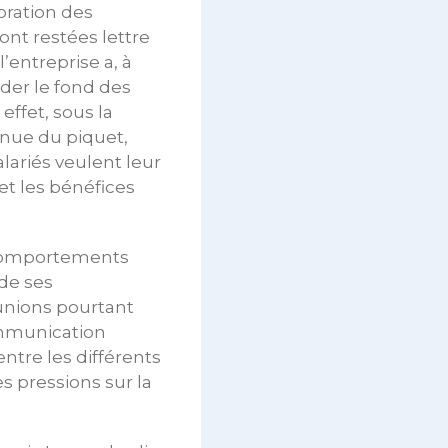
oration des
ont restées lettre
’entreprise a, à
der le fond des
effet, sous la
enue du piquet,
lariés veulent leur
 et les bénéfices
s comportements
de ses
unions pourtant
ommunication
ntre les différents
es pressions sur la