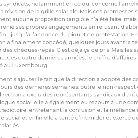
es syndicats, notamment en ce qui concerne l’améli
 révision de la grille salariale. Mais ces promesses s
nt aucune proposition tangible n’a été faite, mais l
, renié ses propres engagements en refusant d’abor
fin… jusqu’à l’annonce du piquet de protestation. En 
tion a finalement concédé, quelques jours avant la t
es chèques-repas. C’est déjà ça de pris. Mais les sa
u. Ces quatre dernières années, le chiffre d‘affaires
plé au Luxembourg.
ment s’ajouter le fait que la direction a adopté de
cours des dernières semaines: outre le non-respect 
irection a exclu des représentants syndicaux de ré
alogue social; elle a également eu recours à une c
adictoire, entretenant la confusion et la méfiance e
 social et enfin elle a tenté d’intimider et exercé d
alariés.