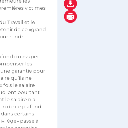
 demeure les
 premières victimes
u Travail et le
etenir de ce «grand
pour rendre
lafond du «super-
 compenser les
n une garantie pour
aire qu’ils ne
 fois le salaire
uoi ont pourtant
 le salaire n’a
son de ce plafond,
 dans certains
ivilège» passe à