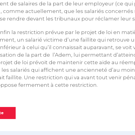
nt de salaires de la part de leur employeur (ce qu
lieu, comme actuellement, que les salariés concernés 
e se rendre devant les tribunaux pour réclamer leur sa
in la restriction prévue par le projet de loi en mati
ment, un salarié victime d’une faillite qui retrouve
 inférieur à celui qu’il connaissait auparavant, se voi
tion de la part de l’Adem, lui permettant d’attei
projet de loi prévoit de maintenir cette aide au réem
es salariés qui affichent une ancienneté d’au moi
ait faillite. Une restriction qui va avant tout venir pén
’oppose fermement à cette restriction.
te