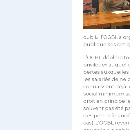
oubli», l’OGBL a 
publique ses criti
L’OGBL déplore tou
privilège» auquel o
pertes auxquelles 
les salariés de ne 
connaissent déjà lor
social minimum se 
droit en principe l
souvent pas été pa
des pertes financi
cas). L’OGBL reven