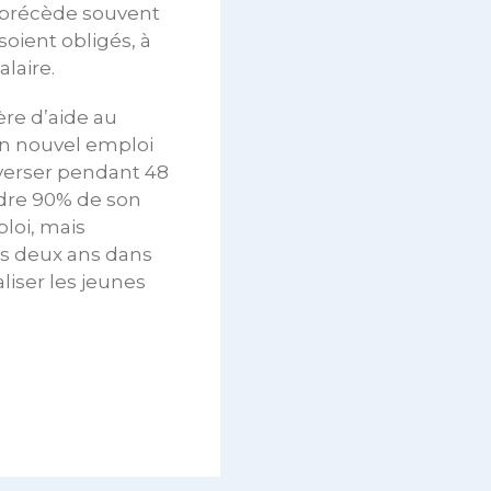
i précède souvent
soient obligés, à
laire.
ère d’aide au
 un nouvel emploi
t verser pendant 48
ndre 90% de son
ploi, mais
ns deux ans dans
aliser les jeunes