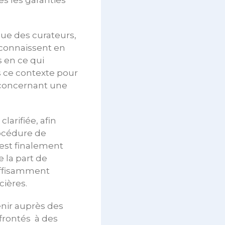
es les garanties
que des curateurs,
 connaissent en
s en ce qui
s ce contexte pour
n concernant une
arifiée, afin
rocédure de
 est finalement
e la part de
uffisamment
cières.
enir auprès des
frontés à des