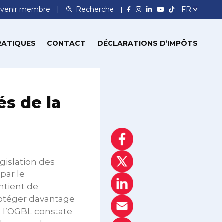
venir membre
Recherche
RATIQUES
CONTACT
DÉCLARATIONS D’IMPÔTS
és de la
égislation des
par le
ntient de
otéger davantage
, l’OGBL constate