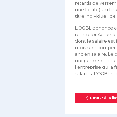
retards de verseme
une faillite), au 
titre individuel, d
L’OGBL dénonce enf
réemploi. Actuelle
dont le salaire est
mois une compensa
ancien salaire. Le 
uniquement pour l
l’entreprise qui a f
salariés. L’OGBL s
Retour à la lis