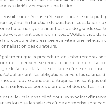
ire social minimum, permettant ainsi de donner tout
 aux salariés victimes d’une faillite.
ensuite une sérieuse réflexion portant sur la prati
e homogène. En fonction du curateur, les salariés ne
même traitement, entrainant parfois de grands écart
is de versement des indemnités. L’OGBL plaide dan
de la procédure de créances et invite à une réflexio
ionnalisation des curateurs.
alement que la procédure de «rabattement» soit cl
 comme ils peuvent se produire actuellement. La p
ne le fait que la faillite déclarée d’une entreprise,
ce. Actuellement, les obligations envers les salariés d
rné, qui rouvre donc son entreprise, ne sont pas s
nant parfois des pertes d’emploi et des pertes finan
par ailleurs la possibilité pour un syndicat d’interv
tes lorsque les salariés d’une entreprise sont con