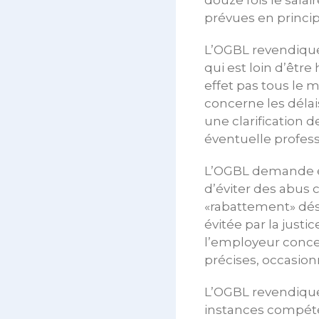
douze fois le sala
prévues en principe
L’OGBL revendique 
qui est loin d’êtr
effet pas tous le 
concerne les déla
une clarification 
éventuelle profess
L’OGBL demande ég
d’éviter des abus
«rabattement» désig
évitée par la justi
l’employeur conce
précises, occasion
L’OGBL revendique 
instances compéten