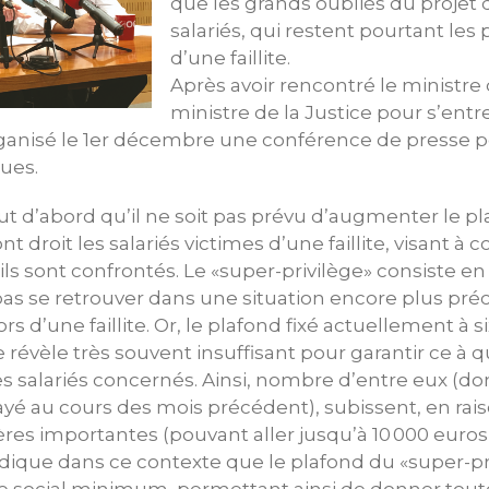
que les grands oubliés du projet
salariés, qui restent pourtant les
d’une faillite.
Après avoir rencontré le ministre d
ministre de la Justice pour s’entr
organisé le 1er décembre une conférence de presse 
ques.
t d’abord qu’il ne soit pas prévu d’augmenter le p
nt droit les salariés victimes d’une faillite, visant à
ils sont confrontés. Le «super-privilège» consiste e
pas se retrouver dans une situation encore plus préc
s d’une faillite. Or, le plafond fixé actuellement à six
révèle très souvent insuffisant pour garantir ce à q
es salariés concernés. Ainsi, nombre d’entre eux (dont
yé au cours des mois précédent), subissent, en rai
ères importantes (pouvant aller jusqu’à 10 000 euros
dique dans ce contexte que le plafond du «super-pr