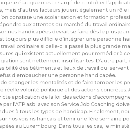
gane étatique n’est chargé de contrôler l’applicatio
s, mais d’autres facteurs jouent également un rôle
’on constate une scolarisation et formation profess
répondre aux attentes du marché du travail ordinaire
rsonnes handicapées devrait se faire dès le plus jeu
l est toujours plus difficile d’intégrer une personne 
avail ordinaire si celle-ci a passé la plus grande maj
mesures qui existent actuellement pour remédier à 
gration sont nettement insuffisantes. D’autre part, il
ibilité des bâtiments et lieux de travail qui serven
 refus d’embaucher une personne handicapée.
 de changer les mentalités et de faire tomber les pr
ne réelle volonté politique et des actions concrètes. 
tricte application de la loi, des actions d’accomp
e par l’ATP asbl avec son Service Job Coaching doive
endues à tous les types de handicap. Finalement, no
r nos voisins français et tenir une 1ère semaine po
pées au Luxembourg. Dans tous les cas, le ministèr