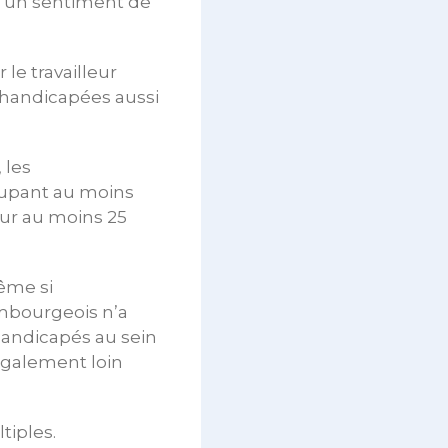
t un sentiment de
 le travailleur
handicapées aussi
 les
cupant au moins
pour au moins 25
Même si
embourgeois n’a
handicapés au sein
également loin
tiples.