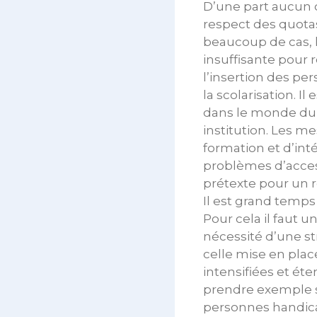
D’une part aucun or
respect des quota
beaucoup de cas, l
insuffisante pour 
l’insertion des pe
la scolarisation. I
dans le monde du tr
institution. Les 
formation et d’inté
problèmes d’access
prétexte pour un
Il est grand temps
Pour cela il faut u
nécessité d’une s
celle mise en plac
intensifiées et ét
prendre exemple su
personnes handica