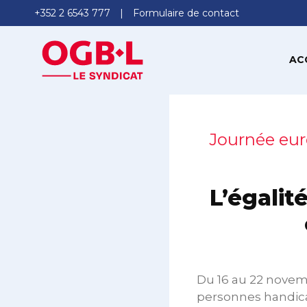
+352 2 6543 777
Formulaire de contact
AC
Journée eu
L’égalit
Du 16 au 22 novemb
personnes handicap