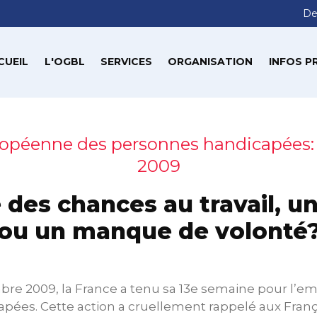
De
CUEIL
L'OGBL
SERVICES
ORGANISATION
INFOS P
ropéenne des personnes handicapées:
2009
é des chances au travail, u
ou un manque de volonté
re 2009, la France a tenu sa 13e semaine pour l’em
ées. Cette action a cruellement rappelé aux França