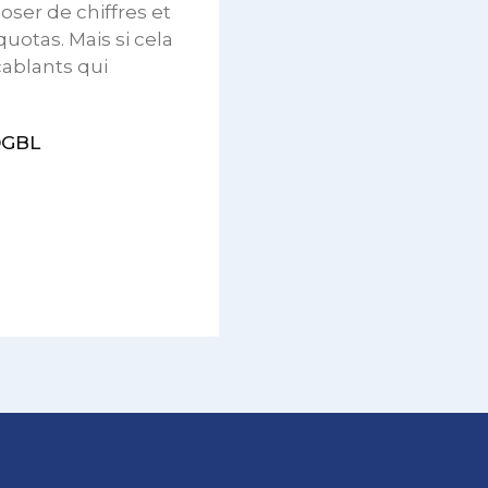
oser de chiffres et
otas. Mais si cela
cablants qui
OGBL