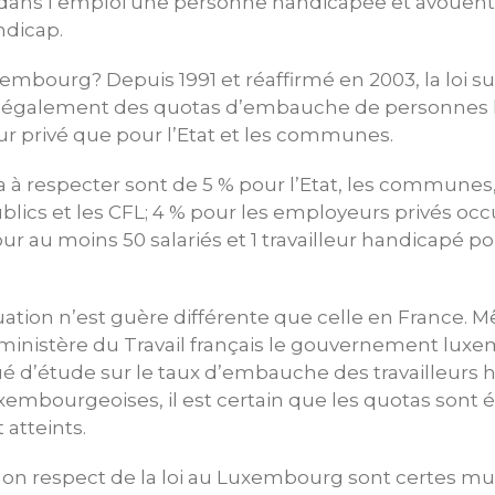
er dans l’emploi une personne handicapée et avouen
ndicap.
embourg? Depuis 1991 et réaffirmé en 2003, la loi sur
t également des quotas d’embauche de personnes 
ur privé que pour l’Etat et les communes.
à respecter sont de 5 % pour l’Etat, les communes,
blics et les CFL; 4 % pour les employeurs privés oc
our au moins 50 salariés et 1 travailleur handicapé 
ituation n’est guère différente que celle en France. 
ministère du Travail français le gouvernement lux
é d’étude sur le taux d’embauche des travailleurs 
xembourgeoises, il est certain que les quotas sont 
 atteints.
non respect de la loi au Luxembourg sont certes mul