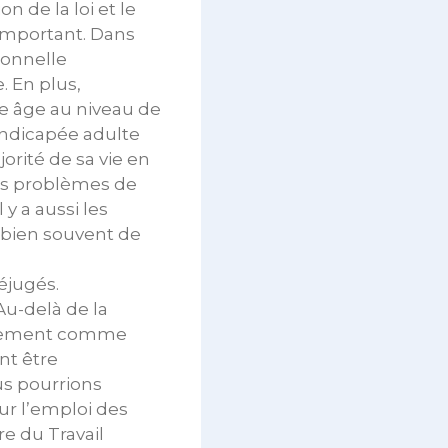
n de la loi et le
 important. Dans
ionnelle
. En plus,
ne âge au niveau de
handicapée adulte
orité de sa vie en
ces problèmes de
 y a aussi les
t bien souvent de
éjugés.
Au-delà de la
agnement comme
nt être
us pourrions
ur l’emploi des
e du Travail