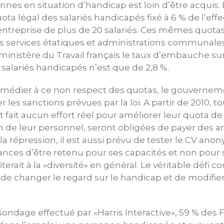
nnes en situation d’handicap est loin d’être acquis.
ota légal des salariés handicapés fixé à 6 % de l’effec
 entreprise de plus de 20 salariés. Ces mêmes quot
es services étatiques et administrations communale
inistère du Travail français le taux d’embauche su
e salariés handicapés n’est que de 2,8 %.
emédier à ce non respect des quotas, le gouverneme
 les sanctions prévues par la loi. A partir de 2010, to
 fait aucun effort réel pour améliorer leur quota de 
n de leur personnel, seront obligées de payer des 
 la répression, il est aussi prévu de tester le CV an
nces d’être retenu pour ses capacités et non pour 
erait à la «diversité» en général. Le véritable défi co
e changer le regard sur le handicap et de modifier 
 sondage effectué par «Harris Interactive», 59 % des