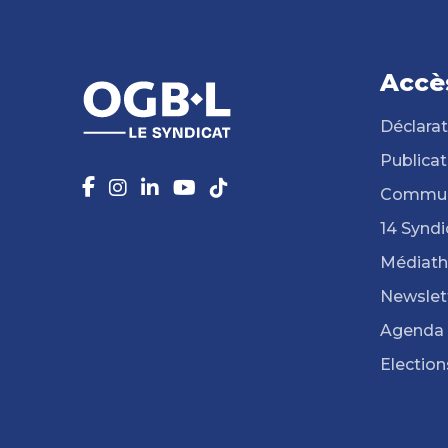
Accè
Déclarat
Publicat
Commun
14 Syndi
Médiat
Newslet
Agenda
Election