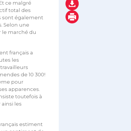
 Et ce malgré
tif total des
as sont également
s. Selon une
r le marché du
nt français a
utes les
travailleurs
amendes de 10 300!
onyme pour
ses apparences.
nsiste toutefois à
ainsi les
 Français estiment