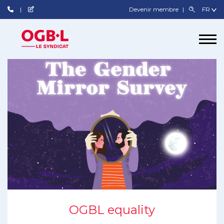
Devenir membre
OGBL equality