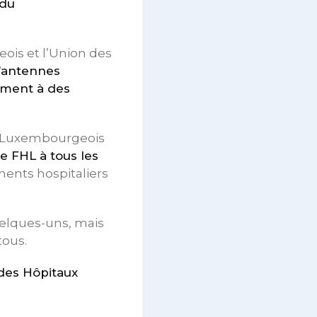
 du
ois et l’Union des
’antennes
ement à des
ux Luxembourgeois
ve FHL à tous les
ements hospitaliers
elques-uns, mais
tous.
des Hôpitaux