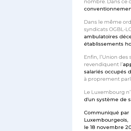
nombre. Dans ce c
conventionnemen
Dans le même ordr
syndicats OGBL-L
ambulatoires décen
établissements ho
Enfin, l’Union de
revendiquent l’
app
salariés occupés d
à proprement parle
Le Luxembourg n’a
d’un système de sa
Communiqué par l’
Luxembourgeois,
le 18 novembre 2