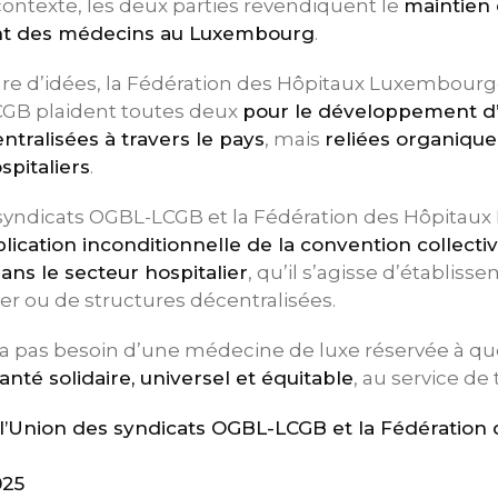
ontexte, les deux parties revendiquent le
maintien
t des médecins au Luxembourg
.
e d’idées, la Fédération des Hôpitaux Luxembourge
CGB plaident toutes deux
pour le développement d
tralisées à travers le pays
, mais
reliées organiqu
spitaliers
.
s syndicats OGBL-LCGB et la Fédération des Hôpita
lication inconditionnelle de la convention collecti
ans le secteur hospitalier
, qu’il s’agisse d’établiss
r ou de structures décentralisées.
 pas besoin d’une médecine de luxe réservée à qu
nté solidaire, universel et équitable
, au service de 
Union des syndicats OGBL-LCGB et la Fédération 
025