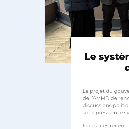
Le systè
Le projet du gouve
de l’AMMD de renon
discussions politi
sous pression le s
Face à ces récente