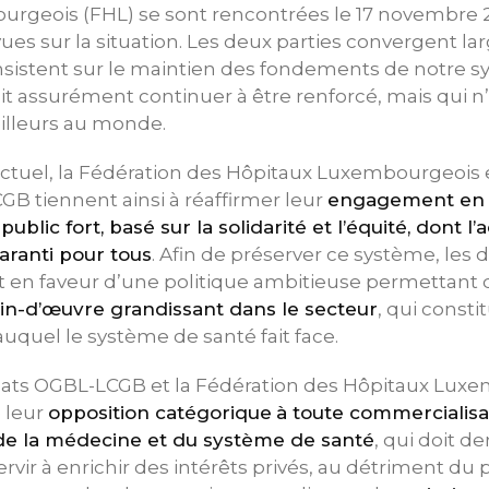
rgeois (FHL) se sont rencontrées le 17 novembre 2
ues sur la situation. Les deux parties convergent l
insistent sur le maintien des fondements de notre 
it assurément continuer à être renforcé, mais qui 
illeurs au monde.
actuel, la Fédération des Hôpitaux Luxembourgeois e
B tiennent ainsi à réaffirmer leur
engagement en 
blic fort, basé sur la solidarité et l’équité, dont l’
aranti pour tous
. Afin de préserver ce système, les 
ut en faveur d’une politique ambitieuse permettant
n-d’œuvre grandissant dans le secteur
, qui const
auquel le système de santé fait face.
cats OGBL-LCGB et la Fédération des Hôpitaux Lux
 leur
opposition catégorique
à toute commercialisa
de la médecine et du système de santé
, qui doit 
ir à enrichir des intérêts privés, au détriment du 