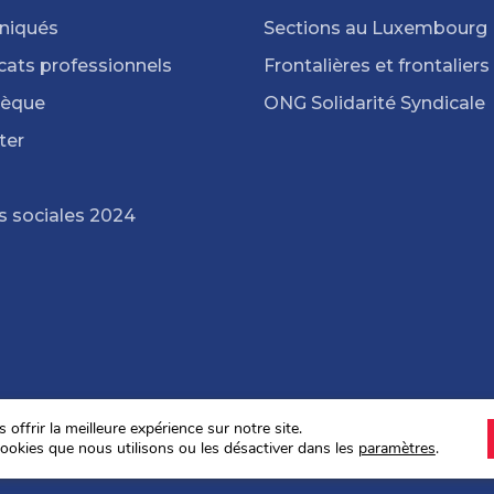
iqués
Sections au Luxembourg
cats professionnels
Frontalières et frontaliers
hèque
ONG Solidarité Syndicale
ter
s sociales 2024
offrir la meilleure expérience sur notre site.
ookies que nous utilisons ou les désactiver dans les
paramètres
.