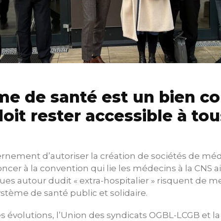
me de santé est un bien 
doit rester accessible à tou
rnement d’autoriser la création de sociétés de méde
cer à la convention qui lie les médecins à la CNS ai
ques autour dudit « extra-hospitalier » risquent de 
ystème de santé public et solidaire.
s évolutions, l’Union des syndicats OGBL-LCGB et l