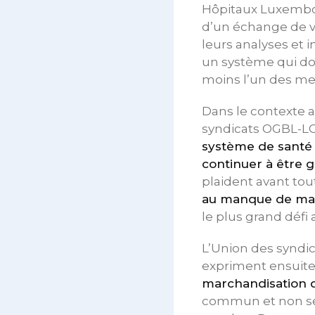
Hôpitaux Luxembou
d’un échange de v
leurs analyses et 
un système qui do
moins l’un des me
Dans le contexte 
syndicats OGBL-LCG
système de santé pu
continuer à être g
plaident avant to
au manque de mai
le plus grand défi 
L’Union des syndi
expriment ensuite
marchandisation 
commun et non serv