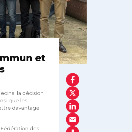
commun et
s
cins, la décision
nsi que les
mettre davantage
a Fédération des