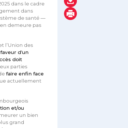
025 dans le cadre
argement dans
système de santé —
n’en demeure pas
t l’Union des
faveur d’un
accès doit
deux parties
 de
faire enfin face
itue actuellement
embourgeois
tion et/ou
demeurer un bien
plus grand