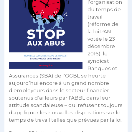
l’organisation
du temps de
travail
(réforme de
la loi PAN
votée le 23
décembre
2016), le
syndicat
Banques et
Assurances (SBA) de l’OGBL se heurte
aujourd’hui encore à un grand nombre
d’employeurs dans le secteur financier –
soutenus d’ailleurs par l’ABBL dans leur
attitude scandaleuse – qui refusent toujours
d’appliquer les nouvelles dispositions sur le
temps de travail telles que prévues par la loi.