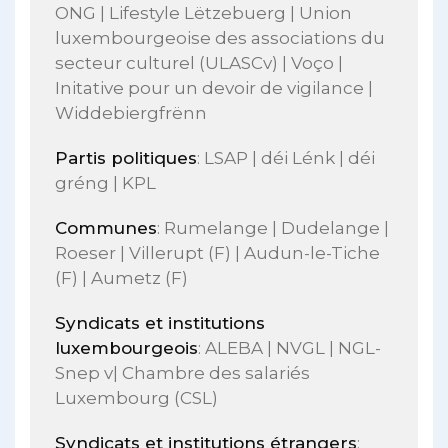
ONG | Lifestyle Lëtzebuerg | Union
luxembourgeoise des associations du
secteur culturel (ULASCv) | Voço |
Initative pour un devoir de vigilance |
Widdebiergfrënn
Partis politiques
: LSAP | déi Lénk | déi
gréng | KPL
Communes
: Rumelange | Dudelange |
Roeser | Villerupt (F) | Audun-le-Tiche
(F) | Aumetz (F)
Syndicats et institutions
luxembourgeois
: ALEBA | NVGL | NGL-
Snep v| Chambre des salariés
Luxembourg (CSL)
Syndicats et institutions étrangers
: