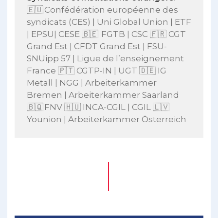
🇪🇺 Confédération européenne des
syndicats (CES) | Uni Global Union | ETF
| EPSU| CESE 🇧🇪 FGTB | CSC 🇫🇷 CGT
Grand Est | CFDT Grand Est | FSU-
SNUipp 57 | Ligue de l’enseignement
France 🇵🇹 CGTP-IN | UGT 🇩🇪 IG
Metall | NGG | Arbeiterkammer
Bremen | Arbeiterkammer Saarland
🇧🇶 FNV 🇭🇺 INCA-CGIL | CGIL 🇱🇻
Younion | Arbeiterkammer Österreich