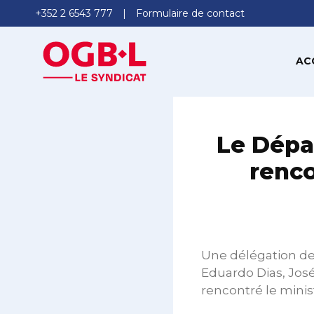
+352 2 6543 777
Formulaire de contact
AC
Le Dépa
renco
Une délégation de
Eduardo Dias, Jos
rencontré le minist