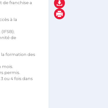
 de franchise a
cès à la
(IFSB);
mnité de
 la formation des
n mois.
rs permis.
3 ou 4 fois dans