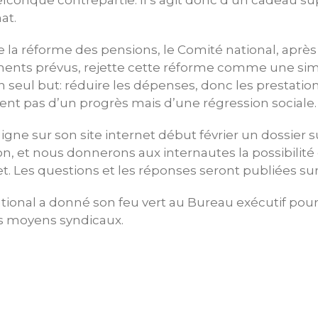
onque contrepartie. Il s’agit donc d’un cadeau s
at.
 la réforme des pensions, le Comité national, aprè
ments prévus, rejette cette réforme comme une si
eul but: réduire les dépenses, donc les prestations 
ent pas d’un progrès mais d’une régression sociale.
igne sur son site internet début février un dossier 
, et nous donnerons aux internautes la possibilité
t. Les questions et les réponses seront publiées sur 
ational a donné son feu vert au Bureau exécutif po
es moyens syndicaux.