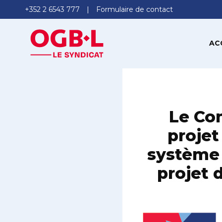
+352 2 6543 777
Formulaire de contact
AC
Le Com
proje
système i
projet 