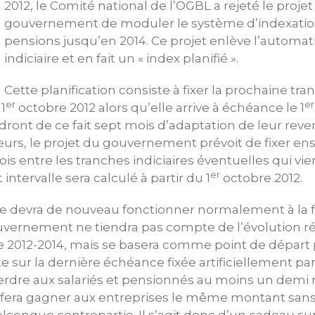
2012, le Comité national de l’OGBL a rejeté le projet
gouvernement de moduler le système d’indexation 
pensions jusqu’en 2014. Ce projet enlève l’autom
indiciaire et en fait un « index planifié ».
Cette planification consiste à fixer la prochaine tra
er
er
1
octobre 2012 alors qu’elle arrive à échéance le 1
ront de ce fait sept mois d’adaptation de leur reve
lleurs, le projet du gouvernement prévoit de fixer en
mois entre les tranches indiciaires éventuelles qui v
er
 intervalle sera calculé à partir du 1
octobre 2012.
e devra de nouveau fonctionner normalement à la fi
vernement ne tiendra pas compte de l’évolution réel
 2012-2014, mais se basera comme point de départ p
 sur la dernière échéance fixée artificiellement par 
rdre aux salariés et pensionnés au moins un demi m
 fera gagner aux entreprises le même montant sans 