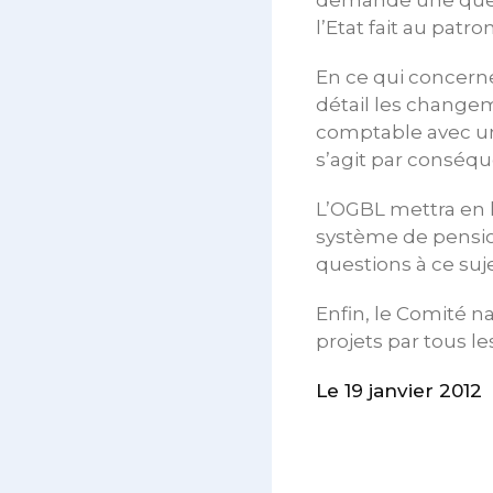
demande une quelc
l’Etat fait au patron
En ce qui concerne
détail les change
comptable avec un s
s’agit par conséqu
L’OGBL mettra en l
système de pension
questions à ce suje
Enfin, le Comité n
projets par tous l
Le 19 janvier 2012