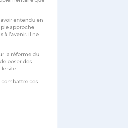
upplémentaire que
s avoir entendu en
mple approche
à l’avenir. Il ne
sur la réforme du
 de poser des
le site.
ur combattre ces