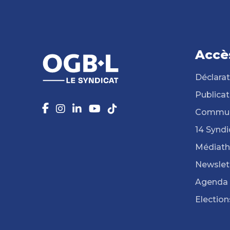
Accè
Déclarat
Publicat
Commun
14 Syndi
Médiat
Newslet
Agenda
Election