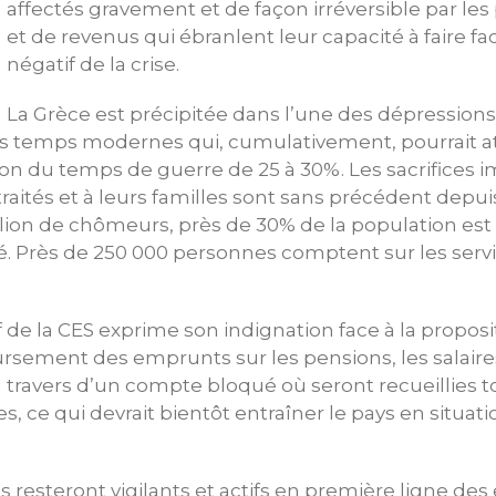
affectés gravement et de façon irréversible par les
et de revenus qui ébranlent leur capacité à faire fa
négatif de la crise.
La Grèce est précipitée dans l’une des dépressio
s temps modernes qui, cumulativement, pourrait at
on du temps de guerre de 25 à 30%. Les sacrifices 
etraités et à leurs familles sont sans précédent depui
lion de chômeurs, près de 30% de la population est
é. Près de 250 000 personnes comptent sur les servi
 de la CES exprime son indignation face à la propos
rsement des emprunts sur les pensions, les salaire
 travers d’un compte bloqué où seront recueillies t
, ce qui devrait bientôt entraîner le pays en situat
iés resteront vigilants et actifs en première ligne des 