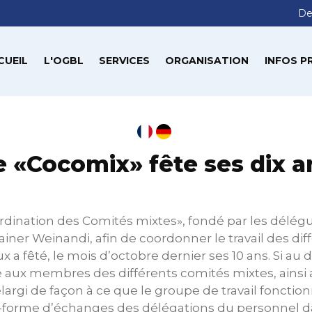
De
CUEIL
L'OGBL
SERVICES
ORGANISATION
INFOS P
e «Cocomix» fête ses dix a
rdination des Comités mixtes», fondé par les délég
iner Weinandi, afin de coordonner le travail des di
x a fêté, le mois d’octobre dernier ses 10 ans. Si au
iné aux membres des différents comités mixtes, ainsi
élargi de façon à ce que le groupe de travail fonctio
orme d’échanges des délégations du personnel da