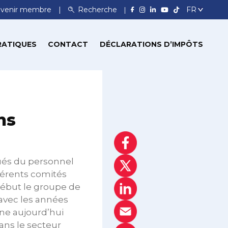
venir membre
Recherche
RATIQUES
CONTACT
DÉCLARATIONS D’IMPÔTS
ns
ués du personnel
fférents comités
 début le groupe de
 avec les années
nne aujourd’hui
ns le secteur