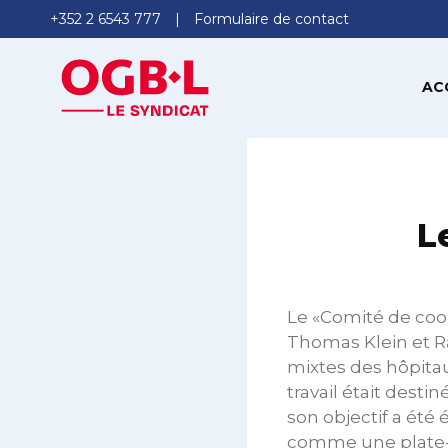
+352 2 6543 777
Formulaire de contact
AC
L
Le «Comité de coo
Thomas Klein et Ra
mixtes des hôpitau
travail était dest
son objectif a été 
comme une plate-f