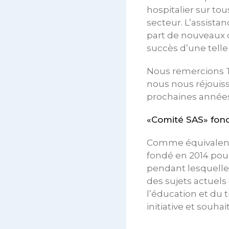
hospitalier sur to
secteur. L’assist
part de nouveaux d
succès d’une tell
Nous remercions Th
nous nous réjouisso
prochaines années
«Comité SAS» fon
Comme équivalent 
fondé en 2014 pour 
pendant lesquelle
des sujets actuels
l’éducation et du 
initiative et souh