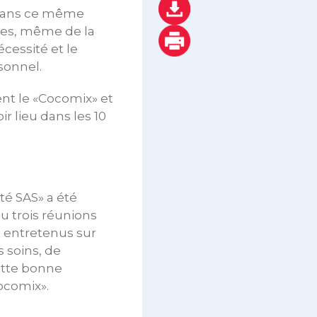
n dans ce même
les, même de la
cessité et le
sonnel.
ent le «Cocomix» et
r lieu dans les 10
té SAS» a été
eu trois réunions
 entretenus sur
s soins, de
cette bonne
ocomix».