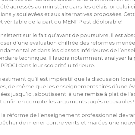
 été adressés au ministère dans les délais; or celui-ci
ions y soulevées et aux alternatives proposées. Cet
t véritable de la part du MENFP est déplorable!
nsistent sur le fait qu’avant de poursuivre, il est a
oser d’une évaluation chiffrée des réformes menées
ndamental et dans les classes inférieures de l’en
ondaire technique. Il faudra notamment analyser la
 PROCI dans leur scolarité ultérieure.
 estiment qu’il est impératif que la discussion fon
ires, de même que les enseignements tirés d’une év
s jusqu’ici, aboutissent à une remise à plat de l’a
nt enfin en compte les arguments jugés recevables!
e la réforme de l’enseignement professionnel devrait
empêcher de mener contre vents et marées une nouv