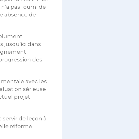
 n’a pas fourni de
te absence de
bsolument
 jusqu’ici dans
seignement
 progression des
damentale avec les
aluation sérieuse
ctuel projet
 servir de leçon à
elle réforme