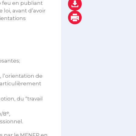
e feu en publiant
loi, avant d’avoir
rientations
osantes;
 l’orientation de
 particulièrement
tion, du “travail
e
e/8
,
ssionnel.
is par le MENFP en