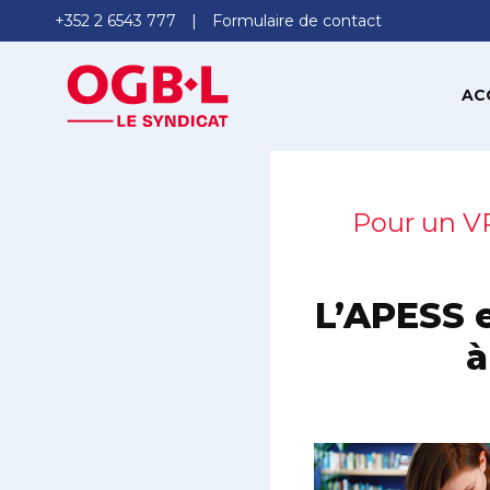
+352 2 6543 777
Formulaire de contact
AC
Pour un VR
L’APESS 
à