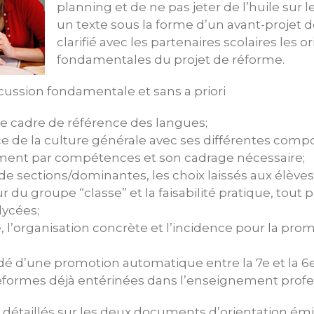
planning et de ne pas jeter de l’huile sur l
un texte sous la forme d’un avant-projet de 
clarifié avec les partenaires scolaires les o
fondamentales du projet de réforme.
scussion fondamentale et sans a priori
 le cadre de référence des langues;
ce de la culture générale avec ses différentes comp
ment par compétences et son cadrage nécessaire;
e sections/dominantes, les choix laissés aux élèves,
eur du groupe “classe” et la faisabilité pratique, tout
lycées;
, l’organisation concrète et l’incidence pour la promo
ndé d’une promotion automatique entre la 7e et la 6
 réformes déjà entérinées dans l’enseignement profe
 détaillés sur les deux documents d’orientation ém