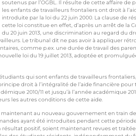
soutenus par l’OGBL. Il résulte de cette affaire de 
les enfants de travailleurs frontaliers ont droit à l’
introduite par la loi du 22 juin 2000. La clause de 
cette loi constitue en effet, d’après un arrêt de l
du 20 juin 2013, une discrimination au regard du droi
vailleurs. Le tribunal dit ne pas avoir à appliquer ré
taires, comme p.ex. une durée de travail des paren
nouvelle loi du 19 juillet 2013, adoptée et promulgué
s étudiants qui sont enfants de travailleurs frontaliers
principe droit à l’intégralité de l’aide financière pou
démique 2010/11 et jusqu’à l’année académique 2012/
eurs les autres conditions de cette aide.
 maintenant au nouveau gouvernement en train de 
andes ayant été introduites pendant cette période,
 résultat positif, soient maintenant revues et trai