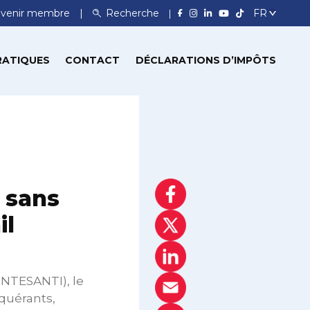
venir membre
Recherche
RATIQUES
CONTACT
DÉCLARATIONS D’IMPÔTS
 sans
il
NTESANTI), le
equérants,