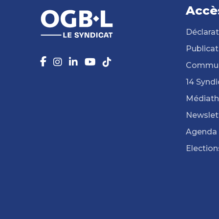
Accè
Déclarat
Publicat
Commun
14 Syndi
Médiat
Newslet
Agenda
Election