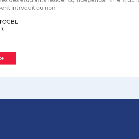
lles des étudiants résidents, indépendamment du fa
sent introduit ou non.
l’OGBL
13
te