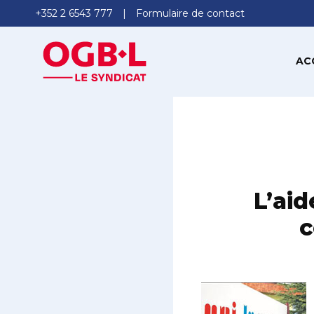
+352 2 6543 777
Formulaire de contact
AC
L’ai
c