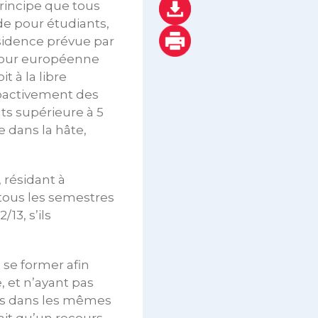
principe que tous
aide pour étudiants,
résidence prévue par
a Cour européenne
t à la libre
troactivement des
ts supérieure à 5
e dans la hâte,
, résidant à
r tous les semestres
13, s’ils
se former afin
 et n’ayant pas
tées dans les mêmes