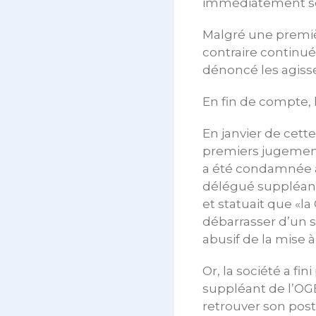
immédiatement sou
Malgré une première
contraire continu
dénoncé les agiss
En fin de compte, l
En janvier de cett
premiers jugement
a été condamnée à
délégué suppléant 
et statuait que «l
débarrasser d’un sa
abusif de la mise à
Or, la société a fi
suppléant de l’OGB
retrouver son post