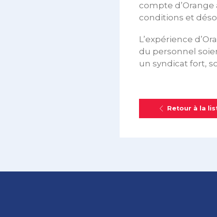
compte d’Orange a
conditions et déso
L’expérience d’Ora
du personnel soient
un syndicat fort, s
Retour à la lis