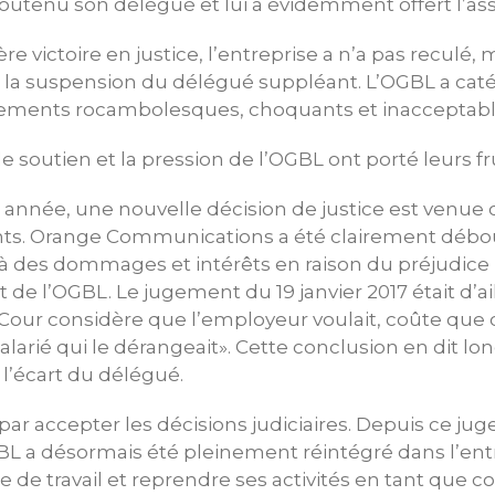
tenu son délégué et lui a évidemment offert l’assi
 victoire en justice, l’entreprise a n’a pas reculé, m
é la suspension du délégué suppléant. L’OGBL a c
ements rocambolesques, choquants et inacceptabl
e soutien et la pression de l’OGBL ont porté leurs fru
e année, une nouvelle décision de justice est venue
s. Orange Communications a été clairement débout
 des dommages et intérêts en raison du préjudice
de l’OGBL. Le jugement du 19 janvier 2017 était d’ai
a Cour considère que l’employeur voulait, coûte que 
larié qui le dérangeait». Cette conclusion en dit lon
 l’écart du délégué.
ni par accepter les décisions judiciaires. Depuis ce j
L a désormais été pleinement réintégré dans l’entre
e de travail et reprendre ses activités en tant que 