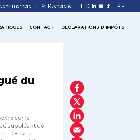
venir membre
Recherche
RATIQUES
CONTACT
DÉCLARATIONS D’IMPÔTS
égué du
père sur le
gué suppléant de
t. L’OGBL a