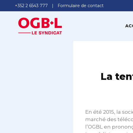
+352 2 6543 777
Formulaire de contact
AC
La ten
En été 2015, la s
marché des téléco
l’OGBL en prononç