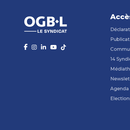
Accè
Déclarat
Publicat
Commun
14 Syndi
Médiat
Newslet
Agenda
Election