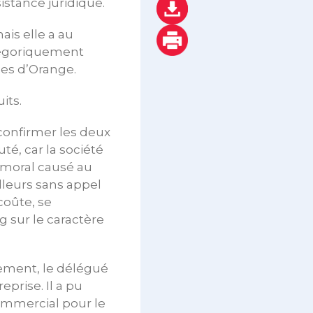
stance juridique.
ais elle a au
atégoriquement
es d’Orange.
its.
 confirmer les deux
é, car la société
 moral causé au
lleurs sans appel
coûte, se
g sur le caractère
ugement, le délégué
prise. Il a pu
commercial pour le