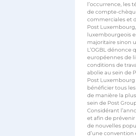
l’occurrence, les t
de compte-chèques 
commerciales et de
Post Luxembourg, 
luxembourgeois es
majoritaire sinon u
L’OGBL dénonce qu
européennes de lib
conditions de trava
abolie au sein de 
Post Luxembourg a
bénéficier tous le
de manière la plus
sein de Post Group
Considérant l’anno
et afin de préveni
de nouvelles popul
d’une convention c