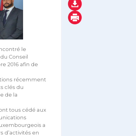
ncontré le
 du Conseil
e 2016 afin de
rations récemment
s clés du
e de la
ont tous cédé aux
munications
 luxembourgeois a
s d’activités en