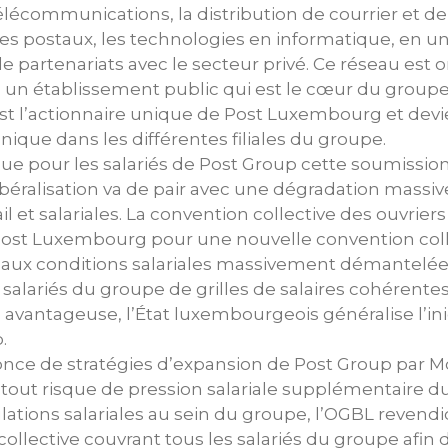
élécommunications, la distribution de courrier et de c
postaux, les technologies en informatique, en un r
 partenariats avec le secteur privé. Ce réseau est 
un établissement public qui est le cœur du groupe.
t l’actionnaire unique de Post Luxembourg et devie
nique dans les différentes filiales du groupe.
e pour les salariés de Post Group cette soumission
éralisation va de pair avec une dégradation massiv
il et salariales. La convention collective des ouvriers 
Post Luxembourg pour une nouvelle convention colle
ux conditions salariales massivement démantelées.
s salariés du groupe de grilles de salaires cohérent
 avantageuse, l’État luxembourgeois généralise l’ini
.
nce de stratégies d’expansion de Post Group par Mo
r tout risque de pression salariale supplémentaire du
ations salariales au sein du groupe, l’OGBL revendi
ollective couvrant tous les salariés du groupe afin 