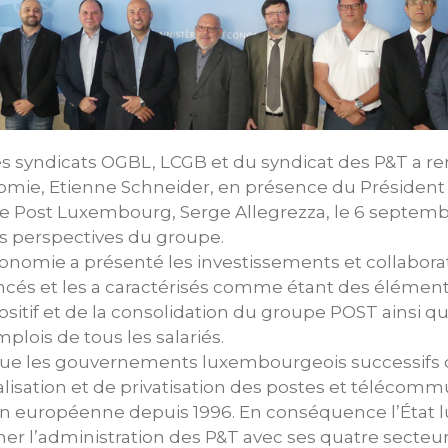
s syndicats OGBL, LCGB et du syndicat des P&T a re
nomie, Etienne Schneider, en présence du Président
de Post Luxembourg, Serge Allegrezza, le 6 septembr
es perspectives du groupe.
Économie a présenté les investissements et collabo
és et les a caractérisés comme étant des élément
tif et de la consolidation du groupe POST ainsi qu
lois de tous les salariés.
ue les gouvernements luxembourgeois successifs 
ralisation et de privatisation des postes et télécom
on européenne depuis 1996. En conséquence l’État
mer l’administration des P&T avec ses quatre secteur