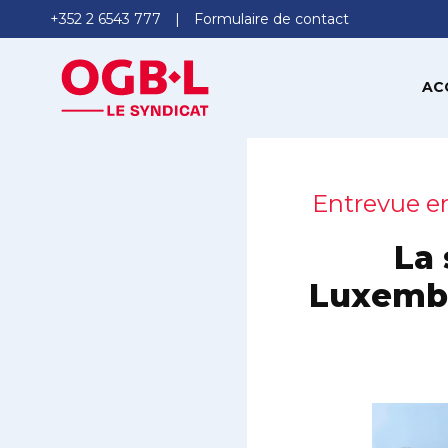
+352 2 6543 777
Formulaire de contact
AC
Entrevue en
La 
Luxembou