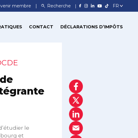
venir membre
Recherche
RATIQUES
CONTACT
DÉCLARATIONS D’IMPÔTS
’OCDE
 de
ntégrante
’étudier le
mbourg et