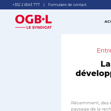
+352 2 6543 777
Formulaire de contact
AC
Entr
La
développ
Récemment, des ex
paysage de la rec