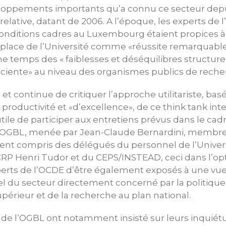
eloppements importants qu’a connu ce secteur depu
relative, datant de 2006. A l’époque, les experts de 
onditions cadres au Luxembourg étaient propices à 
n place de l’Université comme «réussite remarquable
temps des « faiblesses et déséquilibres structurel
ciente» au niveau des organismes publics de reche
é et continue de critiquer l’approche utilitariste, ba
e productivité et «d’excellence», de ce think tank i
 utile de participer aux entretiens prévus dans le cad
l’OGBL, menée par Jean-Claude Bernardini, membr
ment compris des délégués du personnel de l’Univer
P Henri Tudor et du CEPS/INSTEAD, ceci dans l’op
rts de l’OCDE d’être également exposés à une vue «
l du secteur directement concerné par la politique
érieur et de la recherche au plan national.
 de l’OGBL ont notamment insisté sur leurs inquiét