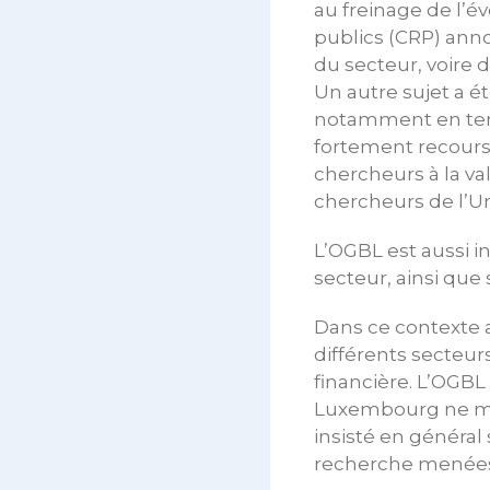
au freinage de l’é
publics (CRP) ann
du secteur, voire 
Un autre sujet a é
notamment en term
fortement recours 
chercheurs à la val
chercheurs de l’Un
L’OGBL est aussi in
secteur, ainsi que
Dans ce contexte a
différents secteu
financière. L’OGBL 
Luxembourg ne mè
insisté en général
recherche menée