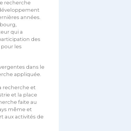
 de recherche
e développement
ernières années.
mbourg,
eur qui a
articipation des
 pour les
ivergentes dans le
erche appliquée.
la recherche et
ie et la place
cherche faite au
pays même et
t aux activités de