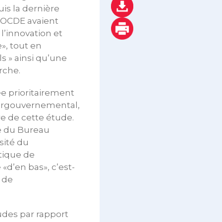
is la dernière
l’OCDE avaient
l’innovation et
», tout en
s » ainsi qu’une
rche.
sée prioritairement
ntergouvernemental,
re de cette étude.
e du Bureau
sité du
tique de
d’en bas», c’est-
 de
udes par rapport