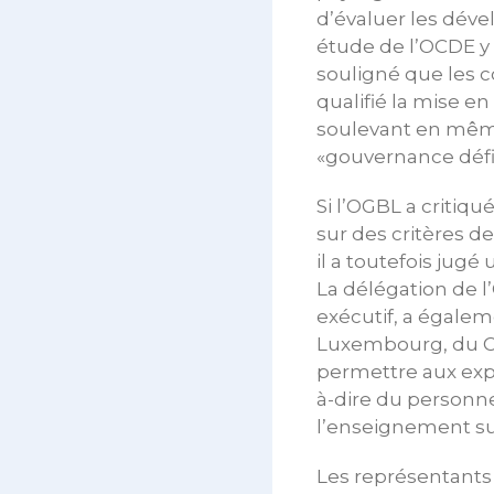
d’évaluer les dév
étude de l’OCDE y 
souligné que les c
qualifié la mise e
soulevant en même 
«gouvernance défi
Si l’OGBL a critiqu
sur des critères d
il a toutefois jugé
La délégation de 
exécutif, a égale
Luxembourg, du CR
permettre aux expe
à-dire du personne
l’enseignement sup
Les représentants