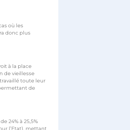
as où les
ura donc plus
it à la place
 de vieillesse
ravaillé toute leur
 permettant de
 de 24% à 25,5%
our l’Etat), mettant