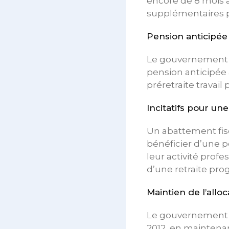
encore de 8 mois a
supplémentaires pa
Pension anticipée 
Le gouvernement a
pension anticipée à
préretraite travail
Incitatifs pour un
Un abattement fis
bénéficier d’une p
leur activité profe
d’une retraite pro
Maintien de l’allo
Le gouvernement a 
2012, en maintenant