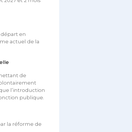
t 2027 et 2 mois
 départ en
ime actuel de la
elle
mettant de
volontairement
 que l’introduction
fonction publique.
ar la réforme de