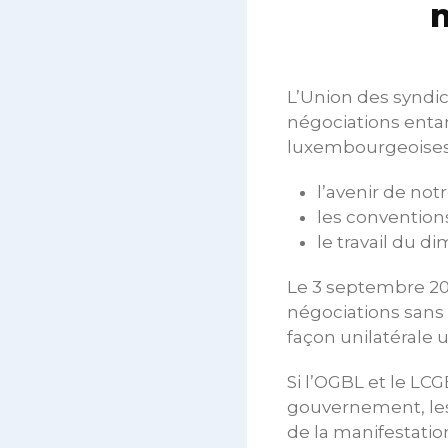
n
L’Union des syndic
négociations enta
luxembourgeoises
l’avenir de no
les conventions 
le travail du 
Le 3 septembre 20
négociations sans 
façon unilatérale
Si l’OGBL et le LC
gouvernement, les
de la manifestatio