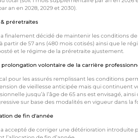
u total (soit 1 mois supplémentaire par an en 2026 e
r an en 2028, 2029 et 2030).
& préretraites
 finalement décidé de maintenir les conditions de
 partir de 57 ans (480 mois cotisés) ainsi que le rég
 posté et le régime de la préretraite ajustement.
e prolongation volontaire de la carrière professionn
cal pour les assurés remplissant les conditions per
ension de vieillesse anticipée mais qui continuent 
ssionnelle jusqu’à l’âge de 65 ans est envisagé, ainsi
gressive sur base des modalités en vigueur dans la 
cation de fin d’année
accepté de corriger une détérioration introduite p
 l’allocation de fin d’année.