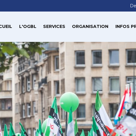
De
CUEIL
L'OGBL
SERVICES
ORGANISATION
INFOS P