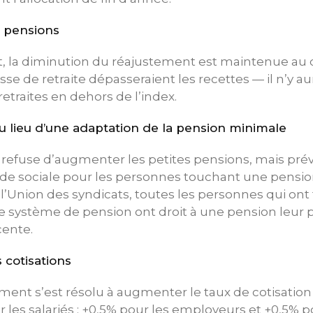
 pensions
la diminution du réajustement est maintenue au c
sse de retraite dépasseraient les recettes — il n’y a
etraites en dehors de l’index.
u lieu d’une adaptation de la pension minimale
efuse d’augmenter les petites pensions, mais prévo
ide sociale pour les personnes touchant une pension
l’Union des syndicats, toutes les personnes qui ont t
 le système de pension ont droit à une pension leur
ente.
cotisations
ment s’est résolu à augmenter le taux de cotisation
 les salariés ; +0,5% pour les employeurs et +0,5% p