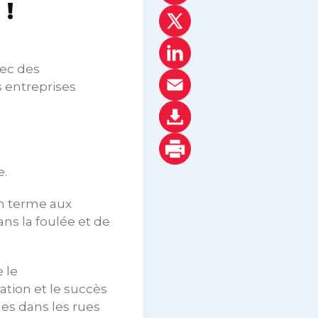
 !
hec des
 entreprises
e.
n terme aux
ns la foulée et de
 le
tion et le succès
nes dans les rues