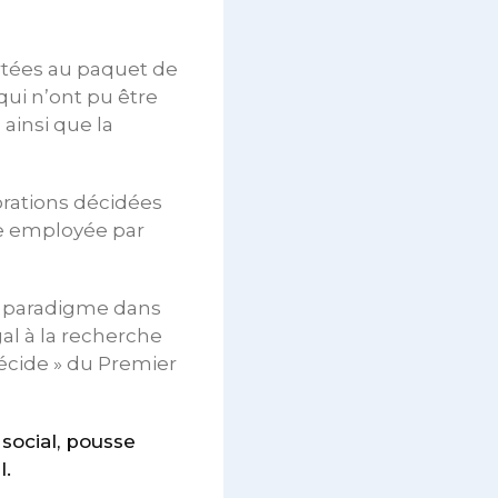
rtées au paquet de
ui n’ont pu être
ainsi que la
orations décidées
e employée par
e paradigme dans
gal à la recherche
écide » du Premier
social, pousse
l.