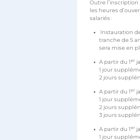
Outre l’inscription
les heures d’ouver
salariés :
Instauration de
tranche de 5 an
sera mise en p
er
A partir du 1
j
1 jour supplém
2 jours supplé
er
A partir du 1
j
1 jour supplém
2 jours supplé
3 jours supplé
er
A partir du 1
j
1 jour supplém