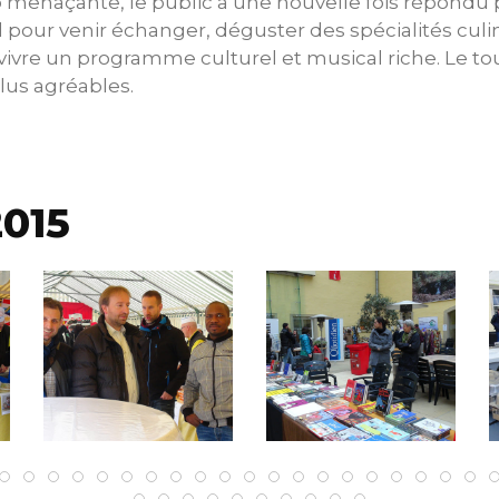
menaçante, le public a une nouvelle fois répondu p
il pour venir échanger, déguster des spécialités culi
 vivre un programme culturel et musical riche. Le t
us agréables.
2015