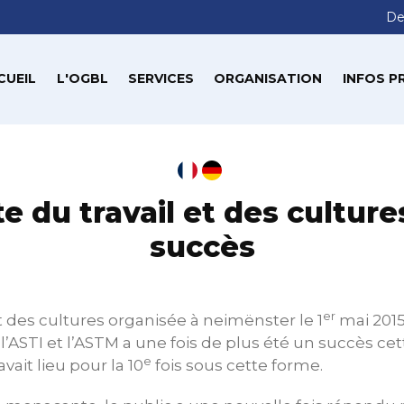
De
CUEIL
L'OGBL
SERVICES
ORGANISATION
INFOS P
te du travail et des culture
succès
er
et des cultures organisée à neimënster le 1
mai 2015
 l’ASTI et l’ASTM a une fois de plus été un succès ce
e
vait lieu pour la 10
fois sous cette forme.