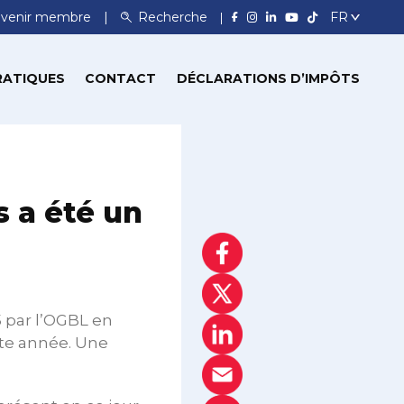
venir membre
Recherche
RATIQUES
CONTACT
DÉCLARATIONS D’IMPÔTS
s a été un
 par l’OGBL en
tte année. Une