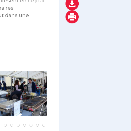
résent en ce jour
naires
out dans une