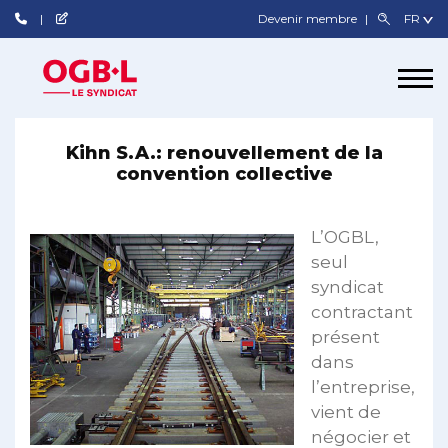
Devenir membre
Kihn S.A.: renouvellement de la
convention collective
L’OGBL,
seul
syndicat
contractant
présent
dans
l’entreprise,
vient de
négocier et