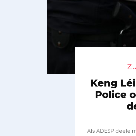
Zu
Keng Léi
Police 
d
Als ADESP deele m