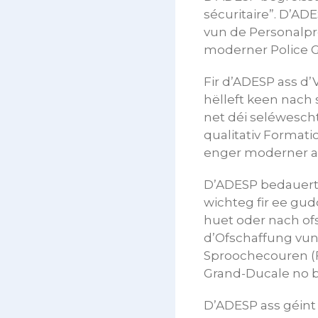
sécuritaire”. D’AD
vun de Personalpr
moderner Police Gr
Fir d’ADESP ass d
hëlleft keen nach
net déi seléwescht
qualitativ Format
enger moderner an
D’ADESP bedauert,
wichteg fir ee gu
huet oder nach of
d’Ofschaffung vun
Sproochecouren (F
Grand-Ducale no b
D’ADESP ass géint