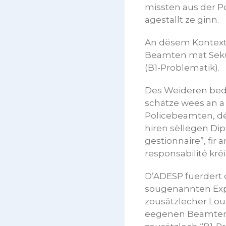
missten aus der Po
agestallt ze ginn.
An dësem Kontext 
Beamten mat Sekun
(B1-Problematik).
Des Weideren bed
schätze wees an a 
Policebeamten, dé
hiren sëllegen Dip
gestionnaire”, fir
responsabilité kré
D’ADESP fuerdert d
sougenannten Expe
zousätzlecher Lou
eegenen Beamten 