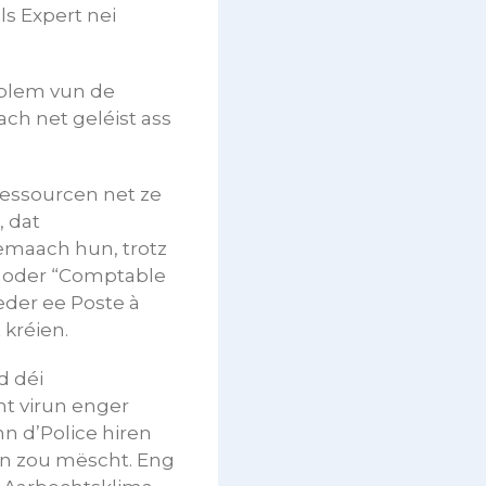
ls Expert nei
oblem vun de
h net geléist ass
essourcen net ze
, dat
emaach hun, trotz
e” oder “Comptable
weder ee Poste à
 kréien.
d déi
t virun enger
n d’Police hiren
n zou mëscht. Eng