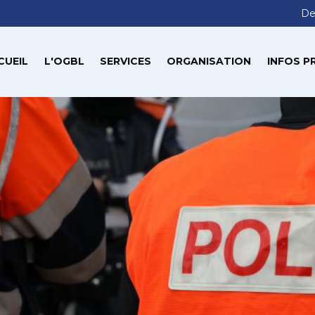
De
CUEIL
L'OGBL
SERVICES
ORGANISATION
INFOS P