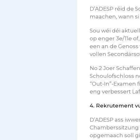
D’ADESP réid de S
maachen, wann si w
Sou wéi déi aktuel
op enger 3e/11e o
een an de Genoss 
vollen Secondärsof
No 2 Joer Schaffe
Schoulofschloss no
“Out-In”-Examen fi
eng verbessert La
4.
Rekrutement vun
D’ADESP ass iwwerr
Chamberssitzung a
opgemaach soll gi