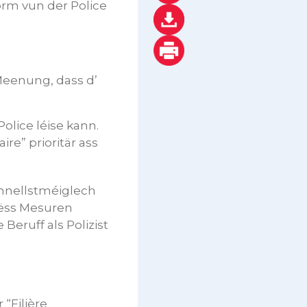
rm vun der Police
eenung, dass d’
olice léise kann.
re” prioritär ass
hnellstméiglech
Dëss Mesuren
Beruff als Polizist
“Filière