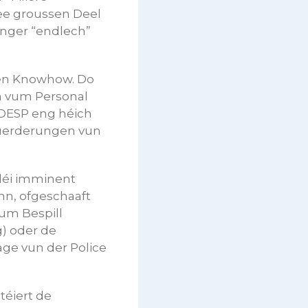
 ee groussen Deel
enger “endlech”
iren Knowhow. Do
n vum Personal
’ADESP eng héich
fuerderungen vun
déi imminent
nn, ofgeschaaft
um Bespill
g) oder de
ge vun der Police
téiert de