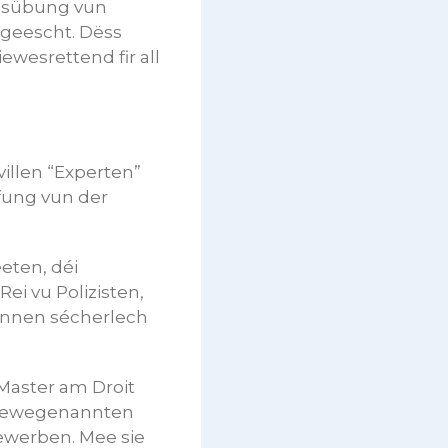
Ausübung vun
geescht. Dëss
wesrettend fir all
illen “Experten”
pfung vun der
eten, déi
ei vu Polizisten,
hinnen sécherlech
Master am Droit
i uewegenannten
ewerben. Mee sie