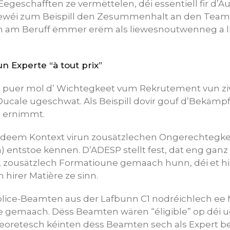
Eegeschafften ze vermëttelen, déi essentiell fir d’
, ewéi zum Beispill den Zesummenhalt an den Team
h am Beruff ëmmer erëm als liewesnoutwenneg a lie
 Experte “à tout prix”
puer mol d’ Wichtegkeet vum Rekrutement vun ziv
-Ducale ugeschwat. Als Beispill dovir gouf d’Bekäm
t ernimmt.
 deem Kontext virun zousätzlechen Ongerechtegke
) entstoe kënnen. D’ADESP stellt fest, dat eng ganz R
g, zousätzlech Formatioune gemaach hunn, déi et 
 hirer Matière ze sinn.
olice-Beamten aus der Lafbunn C1 nodréichlech ee 
ze gemaach. Dëss Beamten wären “éligible” op dé
eoretesch kéinten dëss Beamten sech als Expert b