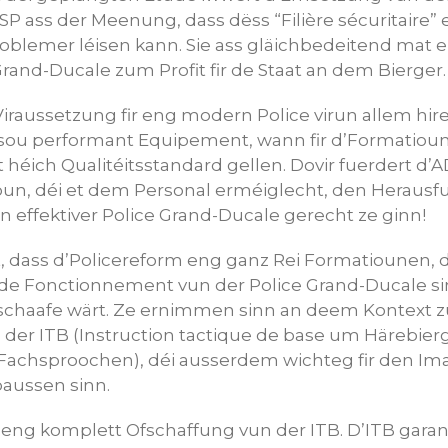
ESP ass der Meenung, dass dëss “Filière sécuritaire”
oblemer léisen kann. Sie ass gläichbedeitend mat 
and-Ducale zum Profit fir de Staat an dem Bierger.
’Viraussetzung fir eng modern Police virun allem h
 sou performant Equipement, wann fir d’Formatiou
 héich Qualitéitsstandard gellen. Dovir fuerdert d
ioun, déi et dem Personal erméiglecht, den Heraus
 effektiver Police Grand-Ducale gerecht ze ginn!
 dass d’Policereform eng ganz Rei Formatiounen, 
dde Fonctionnement vun der Police Grand-Ducale si
schaafe wärt. Ze ernimmen sinn an deem Kontext z
 der ITB (Instruction tactique de base um Härebier
achsproochen), déi ausserdem wichteg fir den Ima
aussen sinn.
 eng komplett Ofschaffung vun der ITB. D’ITB garan