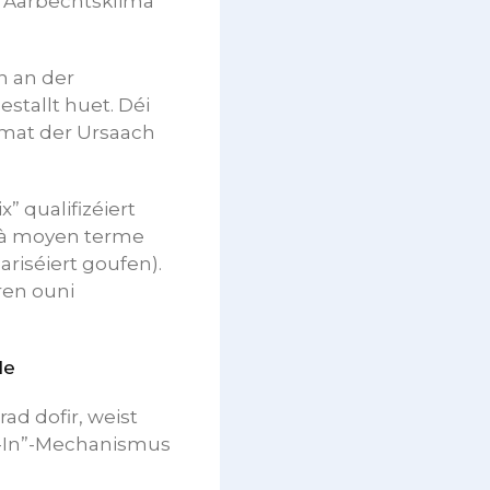
n Aarbechtsklima
n an der
stallt huet. Déi
 mat der Ursaach
” qualifizéiert
h à moyen terme
riséiert goufen).
ren ouni
le
d dofir, weist
ut-In”-Mechanismus