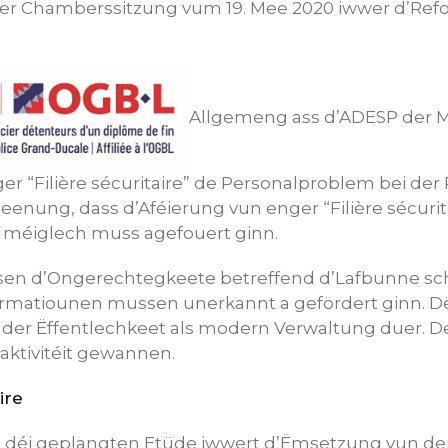
her Chamberssitzung vum 19. Mee 2020 iwwer d’Refo
Allgemeng ass d’ADESP der M
r “Filière sécuritaire” de Personalproblem bei der P
enung, dass d’Aféierung vun enger “Filière sécuritai
i méiglech muss agefouert ginn.
en d’Ongerechtegkeete betreffend d’Lafbunne sc
Formatiounen mussen unerkannt a gefördert ginn. 
n der Ëffentlechkeet als modern Verwaltung duer. De 
raktivitéit gewannen.
ire
 déi geplangten Etüde iwwert d’Ëmsetzung vun der 