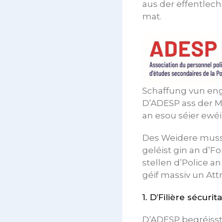
aus der ëffentlec
mat.
Schaffung vun enge
D’ADESP ass der Me
an esou séier ewé
Des Weidere muss
geléist gin an d’
stellen d’Police a
géif massiv un Att
1.
D’Filière sécurita
D’ADESP begréisst