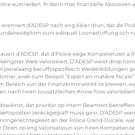
lice austrieden, fir dann mat finanzielle Aboussen a
erënnert d’ADESP nach eng Kéier drun, dat de Pr
dairesdiplom ouni adäquat Lounastuffung och nac
auert d’ADESP, dat d’Police eege Kompetenzen a R
kéngster Weis valoriséiert. D’ADESP weist drop hinn
i joerelaang beruffsspezifesch Weiderbildungen g
lomer, ewéi zum Beispill “Expert en matière fiscal
 am Beräich vun der Finanzkriminalitéit ze bleiwen, 
ien nach hiren zousätzlechen Know-how valoriséiert
owéinst, dat prioritär op intern Beamten betreffen
rtsposten zeréckgegraff muss ginn. D’ADESP warn
nongerechtegkeet an der Police Grand-Ducale, wan
Diren op eng Valorisatioun vun hiren Kompetenze