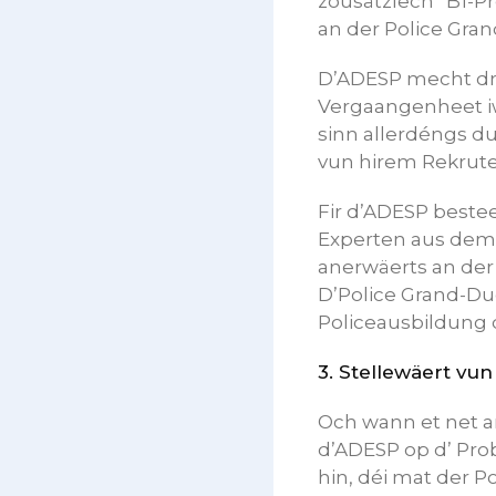
zousätzlech “B1-P
an der Police Gran
D’ADESP mecht dr
Vergaangenheet iw
sinn allerdéngs d
vun hirem Rekrute
Fir d’ADESP besteet
Experten aus dem Z
anerwäerts an der 
D’Police Grand-Du
Policeausbildung 
3.
Stellewäert vun
Och wann et net a
d’ADESP op d’ Pro
hin, déi mat der P