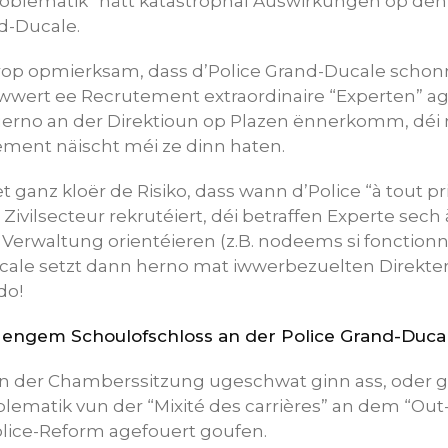
roblematik” hätt katastrophal Auswirkungen op de
d-Ducale.
op opmierksam, dass d’Police Grand-Ducale schon
wert ee Recrutement extraordinaire “Experten” age
uerno an der Direktioun op Plazen ënnerkomm, déi
ment näischt méi ze dinn haten.
 ganz kloër de Risiko, dass wann d’Police “à tout prix
ivilsecteur rekrutéiert, déi betraffen Experte sec
Verwaltung orientéieren (z.B. nodeems si fonctionna
cale setzt dann herno mat iwwerbezuelten Direkte
do!
 engem Schoulofschloss an der Police Grand-Duca
n der Chamberssitzung ugeschwat ginn ass, oder gra
blematik vun der “Mixité des carrières” an dem “O
olice-Reform agefouert goufen.