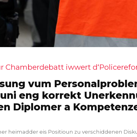
r Chamberdebatt iwwert d‘Policeref
sung vum Personalproble
ouni eng korrekt Unerken
en Diplomer a Kompetenz
er heimadder eis Positioun zu verschiddenen Dis