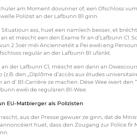
chüler am Moment dovunner of, een Ofschloss vum
ëlle Polizist an der Lafbunn B1 ginn.
l Situatioun ass, huet een nämlech besser, et bréc
f, an et mëscht een den Exame fir an d’Lafbunn C1.
vun 2 Joër méi Anciennetéit a Pei ewéi eng Persou
schloss regulär an der Lafbunn B1 ufänkt.
n an der Lafbunn C1, mëscht een dann an Owescours
 (z.B. den „Diplôme d’accès aux études universitaire
r an d’ B1-Carrière ze machen. Dëse Wee iwert den 
fbunn ewéi de regulären B1-Wee.
 EU-Matbierger als Polizisten
ascht, aus der Presse gewuer ze ginn, dat de Minis
nnoncéiert huet, dass den Zougang zur Police fir
nn.