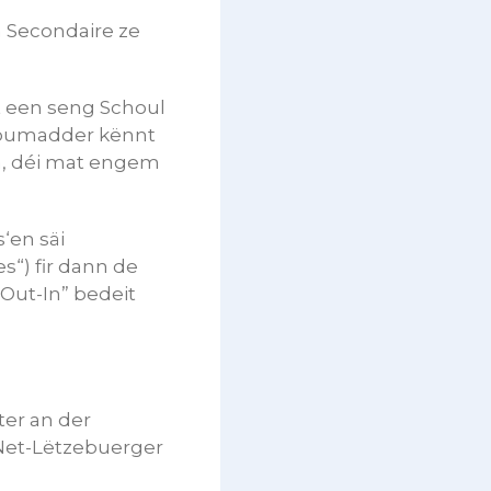
 Secondaire ze
ht een seng Schoul
 Soumadder kënnt
n, déi mat engem
‘en säi
s“) fir dann de
“Out-In” bedeit
ter an der
 Net-Lëtzebuerger