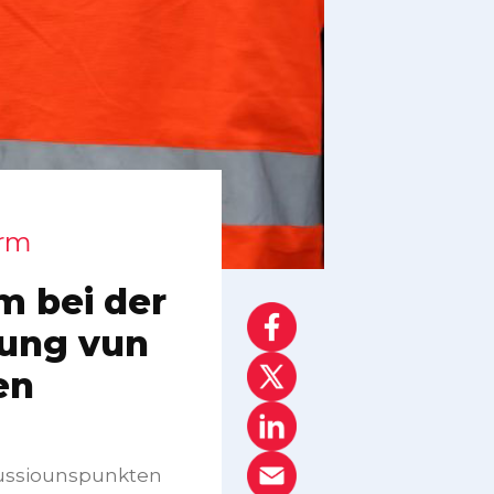
orm
m bei der
nung vun
en
kussiounspunkten