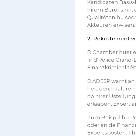
Kandidaten Basis-
hirem Beruf sinn
Qualitéten hu sec
Akteuren erwisen.
2.
Rekrutement vun
D’Chamber huet e 
fir d’Police Grand
Finanzkriminalitéi
D’ADESP warnt an
heiduerch (alt rëm
no hirer Ustellun
erlaaben, Expert an
Zum Beispill hu P
oder an de Finan
Expertsposten. Th