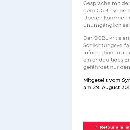
Gespräche mit den
dem OGBL keine zu
Übereinkommen ge
unumgänglich sei
Der OGBL kritisie
Schlichtungsverfah
Informationen an d
ein endgültiges Er
gefährdet nur den
Mitgeteilt vom Sy
am 29. August 201
Retour à la lis