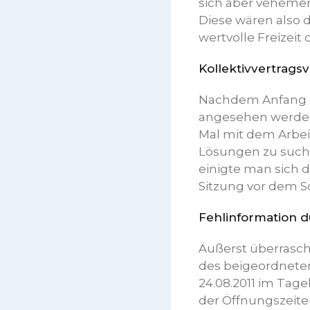
sich aber vehemen
Diese wären also 
wertvolle Freizei
Kollektivvertrag
Nachdem Anfang de
angesehen werden 
Mal mit dem Arbe
Lösungen zu suche
einigte man sich
Sitzung vor dem S
Fehlinformation 
Äußerst überrasch
des beigeordneten
24.08.2011 im Tage
der Öffnungszeiten