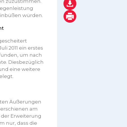
ten zuzustimmen.
Gegenleistung
 einbüßen würden.
mt
gescheitert
i 2011 ein erstes
efunden, um nach
te. Diesbezüglich
nd eine weitere
elegt.
gsten Äußerungen
s erschienen am
ng der Erweiterung
m nur, dass die