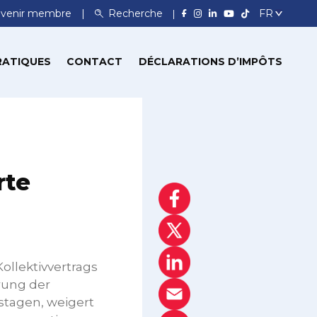
venir membre
Recherche
RATIQUES
CONTACT
DÉCLARATIONS D’IMPÔTS
rte
ollektivvertrags
erung der
stagen, weigert