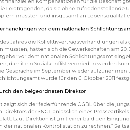
t finanziellen Kompensationen für die Beschäftig
die Leidtragenden, da sie ohne zufriedenstellende 
t opfern müssten und insgesamt an Lebensqualität
sverhandlungen vor dem nationalen Schlichtungsa
s Jahres die Kollektivvertragsverhandlungen als 
mussten, hatten sich die Gewerkschaften am 20. Jul
itgeber vor dem nationalen Schlichtungsamt eing
n, damit ein Sozialkonflikt vermieden werden könn
 die Gespräche im September wieder aufzunehmen u
chlichtungsamt wurde für den 6. Oktober 2011 festg
durch den beigeordneten Direktor
t zeigt sich der federführende OGBL über die jün
 Direktors der SNCT anlässlich eines Presseartikel
blatt. Laut Direktion ist „mit einer baldigen Einigu
 der nationalen Kontrollstation zu rechnen.“ Seltsa