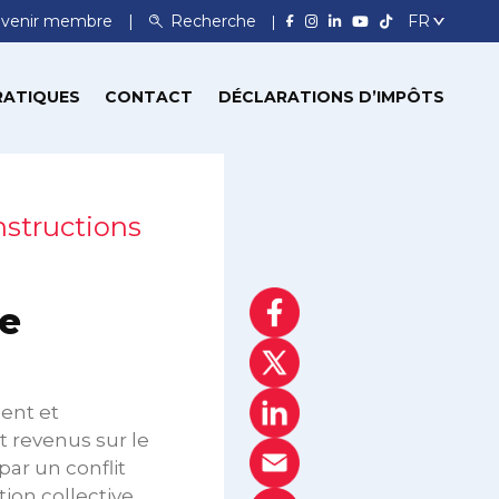
venir membre
Recherche
RATIQUES
CONTACT
DÉCLARATIONS D’IMPÔTS
nstructions
re
ment et
t revenus sur le
par un conflit
tion collective