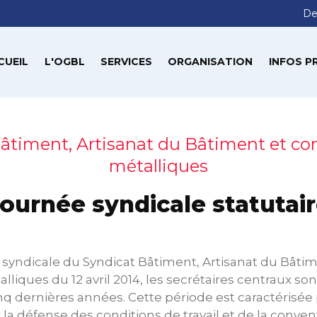
De
CUEIL
L'OGBL
SERVICES
ORGANISATION
INFOS P
âtiment, Artisanat du Bâtiment et co
métalliques
ournée syndicale statutai
 syndicale du Syndicat Bâtiment, Artisanat du Bâti
liques du 12 avril 2014, les secrétaires centraux son
inq dernières années. Cette période est caractérisée 
 la défense des conditions de travail et de la conven