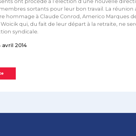
nts ont procédé à l’élection d’une nouvelle directi
 membres sortants pour leur bon travail. La réunion
dre hommage à Claude Conrod, Americo Marques de 
Woicik qui, du fait de leur départ à la retraite, ne 
ction syndicale.
avril 2014
te