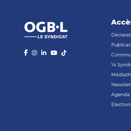
Accè
Déclarat
Publicat
Commun
14 Syndi
Médiat
Newslet
Agenda
Election