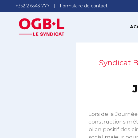
+352 2 6543 777
Formulaire de contact
AC
Syndicat B
J
Lors de la Journée
constructions métal
bilan positif des c
social majeur pour