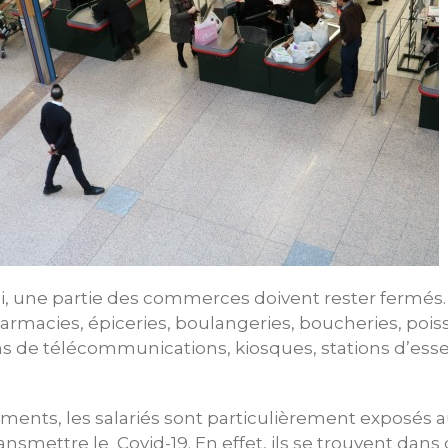
, une partie des commerces doivent rester fermés. 
rmacies, épiceries, boulangeries, boucheries, pois
ns de télécommunications, kiosques, stations d’ess
ments, les salariés sont particulièrement exposés a
ransmettre le Covid-19. En effet, ils se trouvent dan