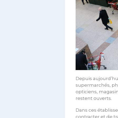
Depuis aujourd’hui
supermarchés, pha
opticiens, magasi
restent ouverts.
Dans ces établisse
contracter et de t