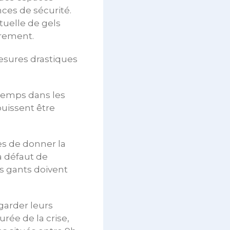
nces de sécurité.
tuelle de gels
èrement.
mesures drastiques
temps dans les
puissent être
s de donner la
 à défaut de
es gants doivent
garder leurs
rée de la crise,