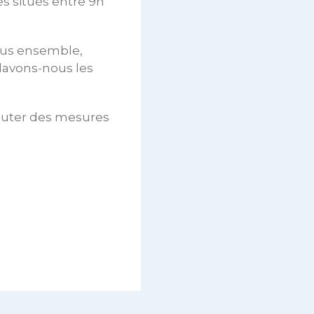
s situés entre 9h
ous ensemble,
 lavons-nous les
scuter des mesures