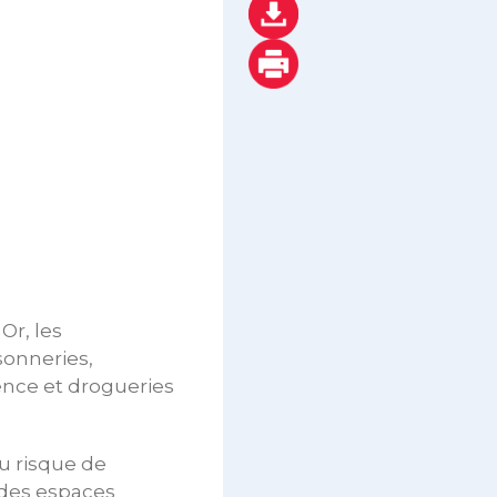
Or, les
sonneries,
ence et drogueries
u risque de
s des espaces