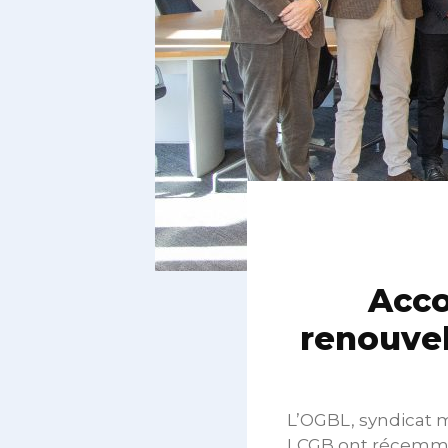
Acco
renouvel
L’OGBL, syndicat m
LCGB ont récemmen