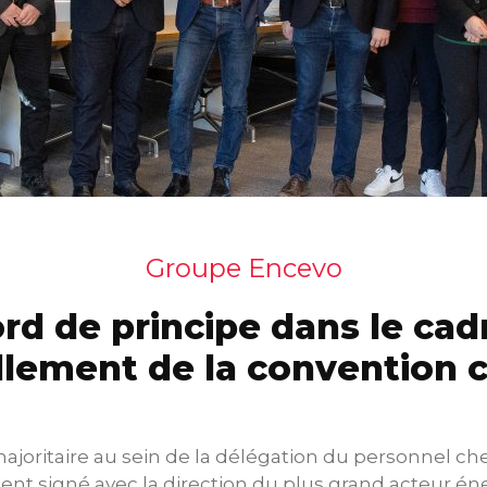
Groupe Encevo
rd de principe dans le cad
lement de la convention c
ajoritaire au sein de la délégation du personnel che
t signé avec la direction du plus grand acteur én