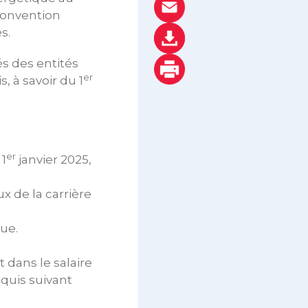
convention
s.
és des entités
er
, à savoir du 1
er
 1
janvier 2025,
x de la carrière
ue.
 dans le salaire
cquis suivant