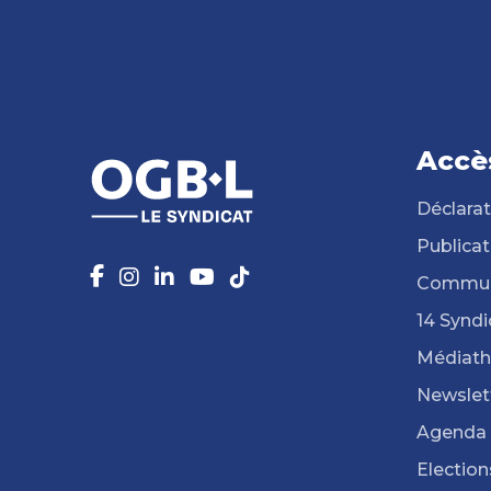
Accè
Déclarat
Publicat
Commun
14 Syndi
Médiat
Newslet
Agenda
Election