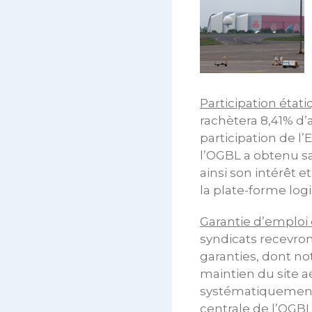
Participation état
rachètera 8,41% d’
participation de l’
l’OGBL a obtenu sa
ainsi son intérêt 
la plate-forme lo
Garantie d’emploi 
syndicats recevron
garanties, dont n
maintien du site 
systématiquement d
centrale de l’OGBL