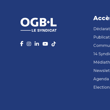
Accè
Déclarat
Publicat
Commun
14 Syndi
Médiat
Newslet
Agenda
Election