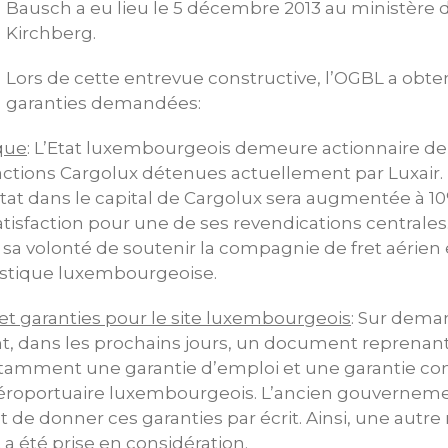
Bausch a eu lieu le 5 décembre 2013 au ministère 
Kirchberg.
Lors de cette entrevue constructive, l’OGBL a obte
garanties demandées:
ique
: L’Etat luxembourgeois demeure actionnaire de 
actions Cargolux détenues actuellement par Luxair.
Etat dans le capital de Cargolux sera augmentée à 10%
tisfaction pour une de ses revendications centrales
et sa volonté de soutenir la compagnie de fret aérie
gistique luxembourgeoise.
et garanties pour le site luxembourgeois
: Sur dema
t, dans les prochains jours, un document reprenant
otamment une garantie d’emploi et une garantie co
aéroportuaire luxembourgeois. L’ancien gouverneme
e donner ces garanties par écrit. Ainsi, une autre
 a été prise en considération.