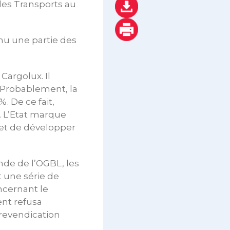
des Transports au
nu une partie des
Cargolux. Il
 Probablement, la
. De ce fait,
. L’Etat marque
n et de développer
nde de l’OGBL, les
 une série de
ncernant le
nt refusa
 revendication