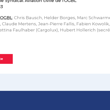
 Syndicat Aviation civile de l‘OGBL
13
l’OGBL
: Chris Bausch, Helder Borges, Marc Schwarmes
r, Claude Mertens, Jean-Pierre Fallis, Fabien Kowolik
ttina Faulhaber (Cargolux), Hubert Hollerich (secré
te