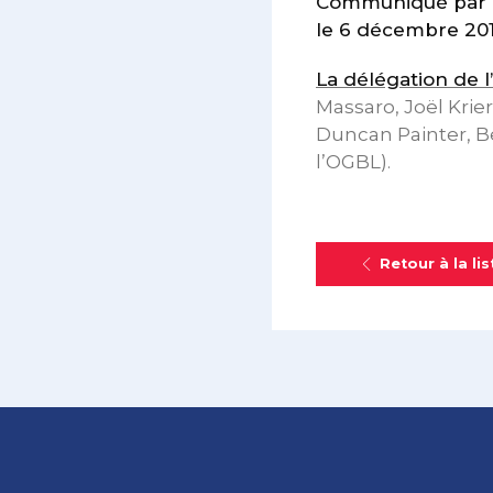
Communiqué par le
le 6 décembre 20
La délégation de 
Massaro, Joël Krie
Duncan Painter, Be
l’OGBL).
Retour à la lis