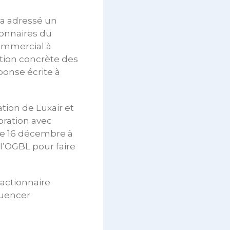
 a adressé un
ionnaires du
ommercial à
ation concrète des
ponse écrite à
ation de Luxair et
oration avec
le 16 décembre à
l’OGBL pour faire
 actionnaire
luencer